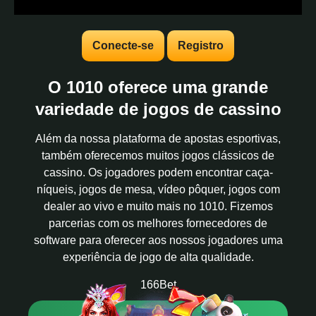
Conecte-se
Registro
O 1010 oferece uma grande
variedade de jogos de cassino
Além da nossa plataforma de apostas esportivas,
também oferecemos muitos jogos clássicos de
cassino. Os jogadores podem encontrar caça-
níqueis, jogos de mesa, vídeo pôquer, jogos com
dealer ao vivo e muito mais no 1010. Fizemos
parcerias com os melhores fornecedores de
software para oferecer aos nossos jogadores uma
experiência de jogo de alta qualidade.
166Bet