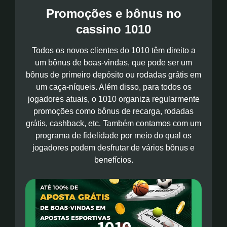
Promoções e bônus no
cassino 1010
Todos os novos clientes do 1010 têm direito a
um bônus de boas-vindas, que pode ser um
bônus de primeiro depósito ou rodadas grátis em
um caça-níqueis. Além disso, para todos os
jogadores atuais, o 1010 organiza regularmente
promoções como bônus de recarga, rodadas
grátis, cashback, etc. Também contamos com um
programa de fidelidade por meio do qual os
jogadores podem desfrutar de vários bônus e
benefícios.