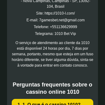
- Nova Campinas, Campinas - SP, 13092-
104, Brasil
Site: https://1010-l.com/
E-mail:
7gamesbet.net@gmail.com
Telefone: +551136629999
Telegrama: 1010 Bet Vip
O serviço de atendimento ao cliente da 1010
está disponível 24 horas por dia, 7 dias por
semana, portanto, mesmo que esteja em um fuso
horário diferente, se tiver alguma dúvida, sinta-se
à vontade para entrar em contato conosco.
Perguntas frequentes sobre o
cassino online 1010
1. 1. O que é o cassino 1010?