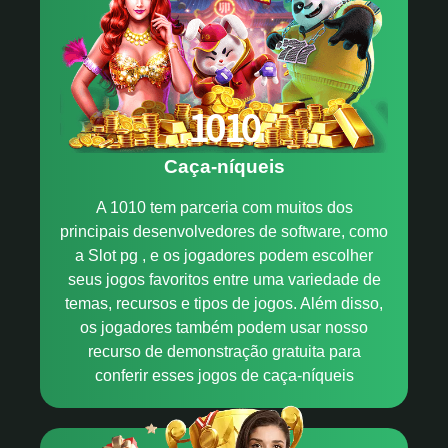
Caça-níqueis
A 1010 tem parceria com muitos dos
principais desenvolvedores de software, como
a Slot pg , e os jogadores podem escolher
seus jogos favoritos entre uma variedade de
temas, recursos e tipos de jogos. Além disso,
os jogadores também podem usar nosso
recurso de demonstração gratuita para
conferir esses jogos de caça-níqueis