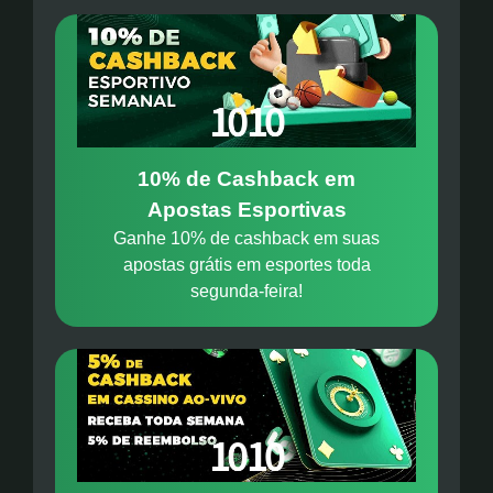
10% de Cashback em
Apostas Esportivas
Ganhe 10% de cashback em suas
apostas grátis em esportes toda
segunda-feira!