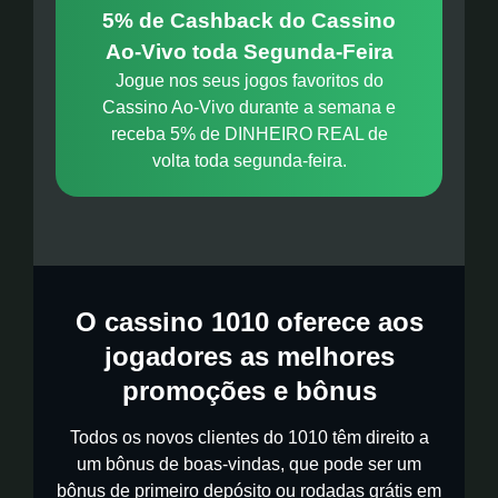
5% de Cashback do Cassino
Ao-Vivo toda Segunda-Feira
Jogue nos seus jogos favoritos do
Cassino Ao-Vivo durante a semana e
receba 5% de DINHEIRO REAL de
volta toda segunda-feira.
O cassino 1010 oferece aos
jogadores as melhores
promoções e bônus
Todos os novos clientes do 1010 têm direito a
um bônus de boas-vindas, que pode ser um
bônus de primeiro depósito ou rodadas grátis em