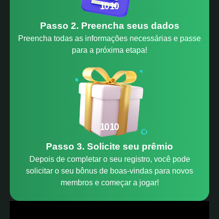
Passo 2. Preencha seus dados
Preencha todas as informações necessárias e passe
para a próxima etapa!
Passo 3. Solicite seu prêmio
Depois de completar o seu registro, você pode
solicitar o seu bônus de boas-vindas para novos
membros e começar a jogar!