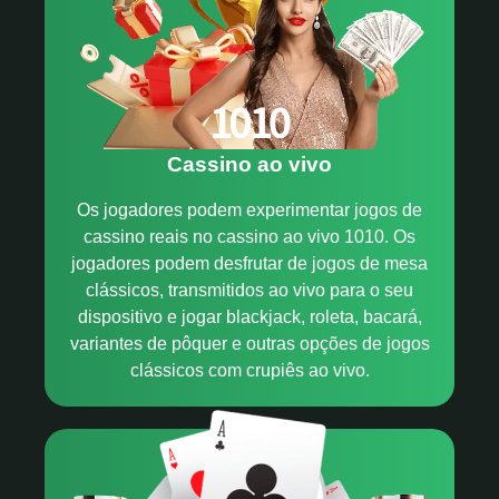
Cassino ao vivo
Os jogadores podem experimentar jogos de
cassino reais no cassino ao vivo 1010. Os
jogadores podem desfrutar de jogos de mesa
clássicos, transmitidos ao vivo para o seu
dispositivo e jogar blackjack, roleta, bacará,
variantes de pôquer e outras opções de jogos
clássicos com crupiês ao vivo.