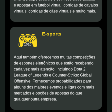
e apostar em futebol virtual, corridas de cavalos
virtuais, corridas de cães virtuais e muito mais.
E-sports
Aqui também oferecemos muitas competições
de esportes eletrônicos que estão recebendo
cada vez mais atenção, incluindo Dota 2,
League of Legends e Counter-Strike: Global
Offensive. Fornecemos probabilidades para
alguns dos maiores eventos e ligas com mais
mercados e opções de apostas do que
qualquer outra empresa.