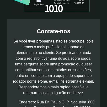
Contate-nos
Se você tiver problemas, não se preocupe, pois
temos o mais profissional suporte de
atendimento ao cliente. Se precisar de ajuda
com o registro, tiver uma dúvida sobre jogos,
uma pergunta sobre uma promoção ou quiser
compartilhar seus comentários ou sugestões,
entre em contato com a equipe de suporte ao
jogador por telefone, e-mail, telegrama e e-mail.
Responderemos o mais rápido possível e
retornaremos sua ligação em breve.
Endereço: Rua Dr. Paulo C. P. Nogueira, 800