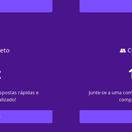
reto
👥 
t
espostas rápidas e
Junte-se a uma com
lizado!
compa
e