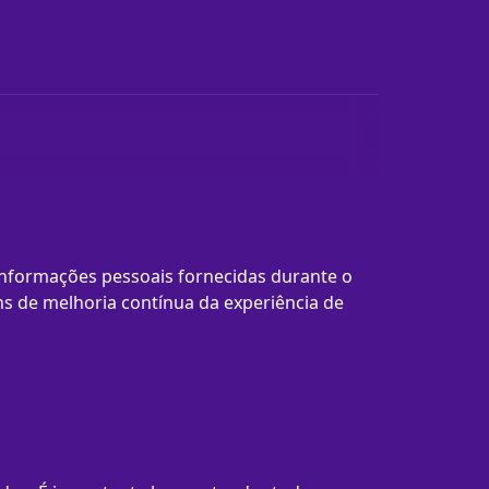
informações pessoais fornecidas durante o
ns de melhoria contínua da experiência de