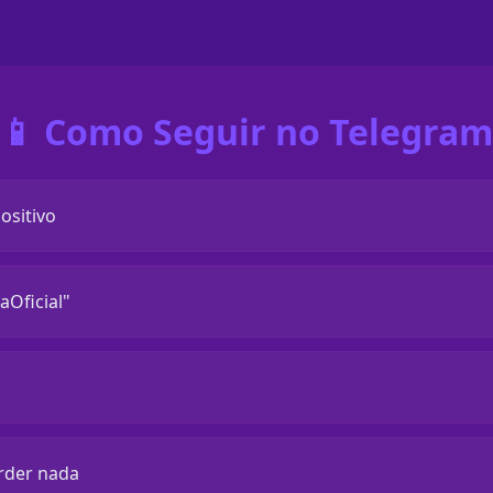
📱 Como Seguir no Telegram
ositivo
Oficial"
erder nada