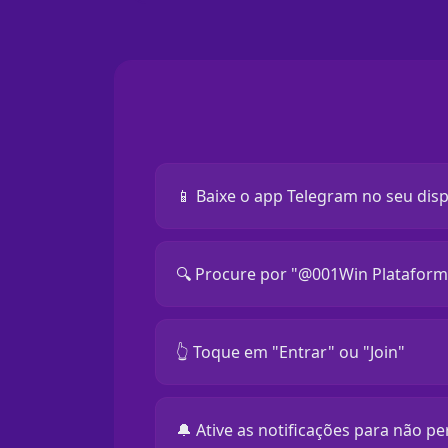
📱 Baixe o app Telegram no seu disp
🔍 Procure por "@001Win Plataforma
👆 Toque em "Entrar" ou "Join"
🔔 Ative as notificações para não p