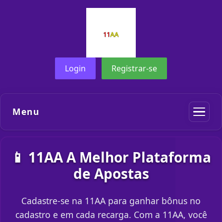
Login
Registrar-se
Menu
📱 11AA A Melhor Plataforma
de Apostas
Cadastre-se na 11AA para ganhar bônus no
cadastro e em cada recarga. Com a 11AA, você