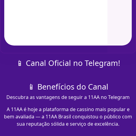
📱 Canal Oficial no Telegram!
📱 Benefícios do Canal
Descubra as vantagens de seguir a 11AA no Telegram
A 11AA é hoje a plataforma de cassino mais popular e
bem avaliada — a 11AA Brasil conquistou o público com
sua reputação sólida e serviço de excelência.