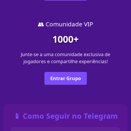
👥 Comunidade VIP
1000+
Junte-se a uma comunidade exclusiva de
jogadores e compartilhe experiências!
Entrar Grupo
📱 Como Seguir no Telegram