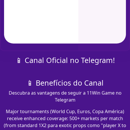
📱 Canal Oficial no Telegram!
📱 Benefícios do Canal
Descubra as vantagens de seguir a 11Win Game no
Telegram
Major tournaments (World Cup, Euros, Copa América)
receive enhanced coverage: 500+ markets per match
(from standard 1X2 para exotic props como "player X to