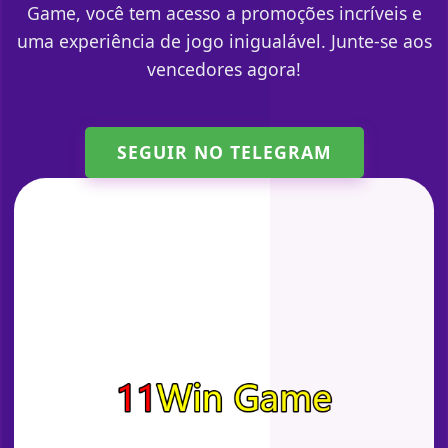
Game, você tem acesso a promoções incríveis e
uma experiência de jogo inigualável. Junte-se aos
vencedores agora!
SEGUIR NO TELEGRAM