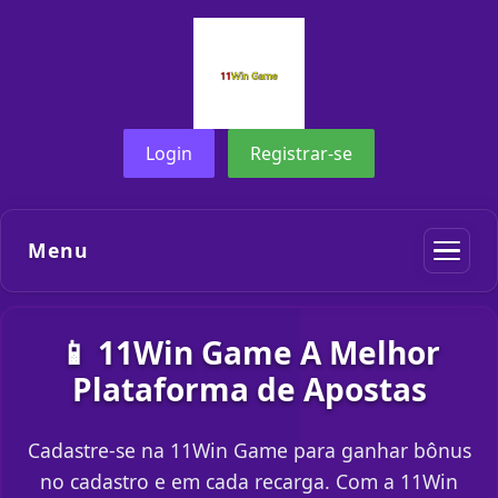
Login
Registrar-se
Menu
📱 11Win Game A Melhor
Plataforma de Apostas
Cadastre-se na 11Win Game para ganhar bônus
no cadastro e em cada recarga. Com a 11Win