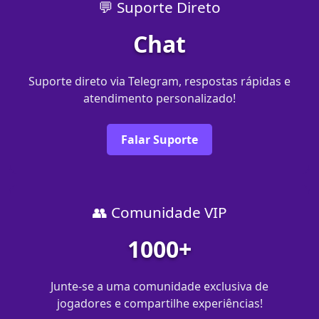
💬 Suporte Direto
Chat
Suporte direto via Telegram, respostas rápidas e
atendimento personalizado!
Falar Suporte
👥 Comunidade VIP
1000+
Junte-se a uma comunidade exclusiva de
jogadores e compartilhe experiências!