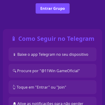
Entrar Grupo
📱 Como Seguir no Telegram
📱 Baixe o app Telegram no seu dispositivo
🔍 Procure por "@11Win GameOficial"
👆 Toque em "Entrar" ou "Join"
🔔 Ative as notificações para não perder