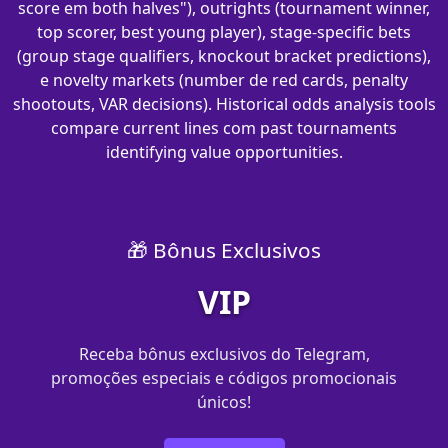
score em both halves"), outrights (tournament winner,
top scorer, best young player), stage-specific bets
(group stage qualifiers, knockout bracket predictions),
e novelty markets (number de red cards, penalty
shootouts, VAR decisions). Historical odds analysis tools
compare current lines com past tournaments
identifying value opportunities.
🎁 Bônus Exclusivos
VIP
Receba bônus exclusivos do Telegram,
promoções especiais e códigos promocionais
únicos!