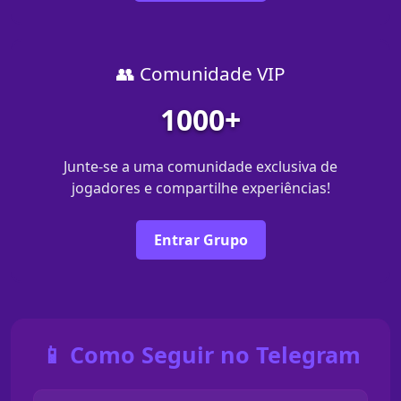
👥 Comunidade VIP
1000+
Junte-se a uma comunidade exclusiva de
jogadores e compartilhe experiências!
Entrar Grupo
📱 Como Seguir no Telegram