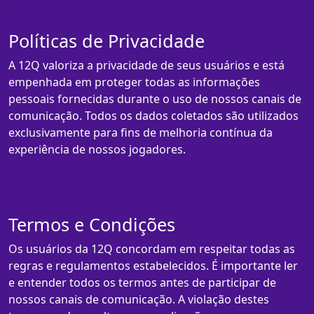
Políticas de Privacidade
A 12Q valoriza a privacidade de seus usuários e está
empenhada em proteger todas as informações
pessoais fornecidas durante o uso de nossos canais de
comunicação. Todos os dados coletados são utilizados
exclusivamente para fins de melhoria contínua da
experiência de nossos jogadores.
Termos e Condições
Os usuários da 12Q concordam em respeitar todas as
regras e regulamentos estabelecidos. É importante ler
e entender todos os termos antes de participar de
nossos canais de comunicação. A violação destes