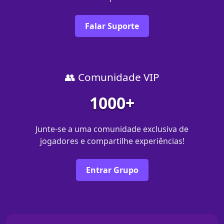
Falar Suporte
👥 Comunidade VIP
1000+
Junte-se a uma comunidade exclusiva de
jogadores e compartilhe experiências!
Entrar Grupo