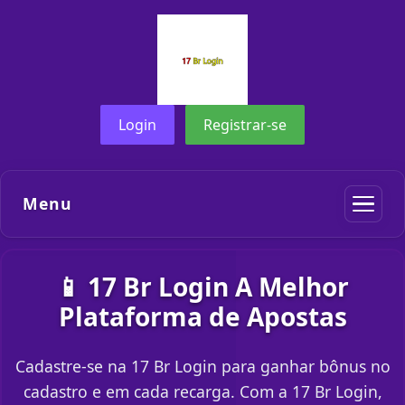
Login
Registrar-se
Menu
📱 17 Br Login A Melhor
Plataforma de Apostas
Cadastre-se na 17 Br Login para ganhar bônus no
cadastro e em cada recarga. Com a 17 Br Login,