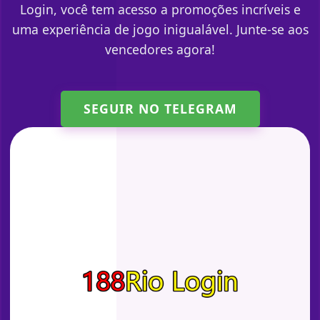
Login, você tem acesso a promoções incríveis e
uma experiência de jogo inigualável. Junte-se aos
vencedores agora!
SEGUIR NO TELEGRAM