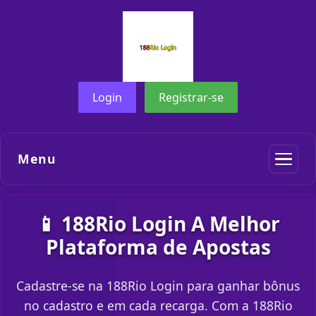
Login
Registrar-se
Menu
📱 188Rio Login A Melhor
Plataforma de Apostas
Cadastre-se na 188Rio Login para ganhar bônus
no cadastro e em cada recarga. Com a 188Rio