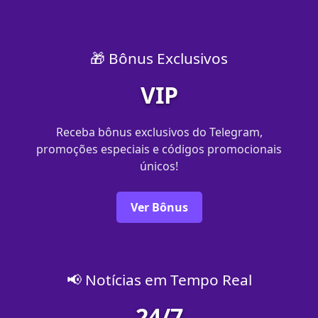
🎁 Bônus Exclusivos
VIP
Receba bônus exclusivos do Telegram,
promoções especiais e códigos promocionais
únicos!
Ver Bônus
📢 Notícias em Tempo Real
24/7