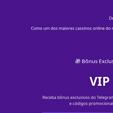
De
Como um dos maiores cassinos online do m
🎁 Bônus Exclu
VIP
Receba bônus exclusivos do Telegra
e códigos promocionai