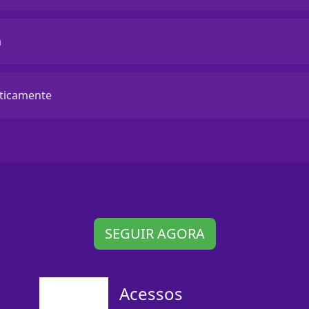
a
aticamente
SEGUIR AGORA
Acessos