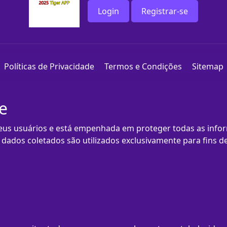
Login
Registrar-se
Políticas de Privacidade
Termos e Condições
Sitemap
de
 seus usuários e está empenhada em proteger todas as info
dados coletados são utilizados exclusivamente para fins d