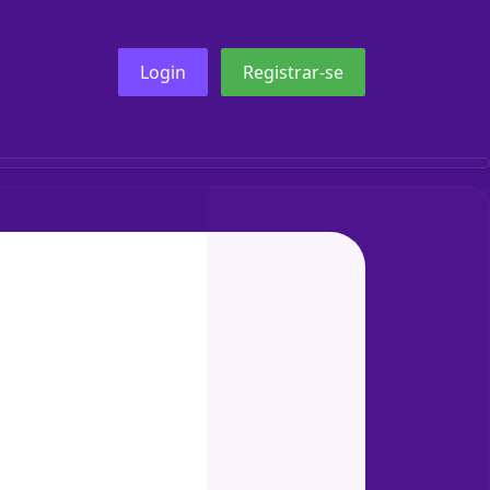
Login
Registrar-se