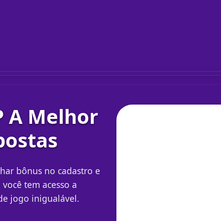
P A Melhor
postas
nhar bônus no cadastro e
 você tem acesso a
e jogo inigualável.