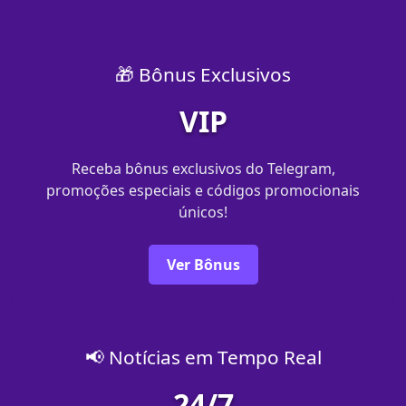
🎁 Bônus Exclusivos
VIP
Receba bônus exclusivos do Telegram,
promoções especiais e códigos promocionais
únicos!
Ver Bônus
📢 Notícias em Tempo Real
24/7