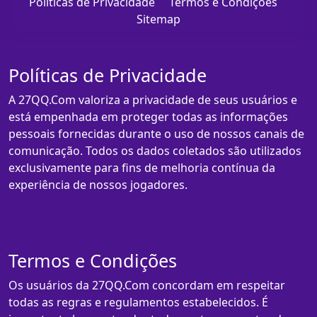
Políticas de Privacidade
Termos e Condições
Sitemap
Políticas de Privacidade
A 27QQ.Com valoriza a privacidade de seus usuários e
está empenhada em proteger todas as informações
pessoais fornecidas durante o uso de nossos canais de
comunicação. Todos os dados coletados são utilizados
exclusivamente para fins de melhoria contínua da
experiência de nossos jogadores.
Termos e Condições
Os usuários da 27QQ.Com concordam em respeitar
todas as regras e regulamentos estabelecidos. É