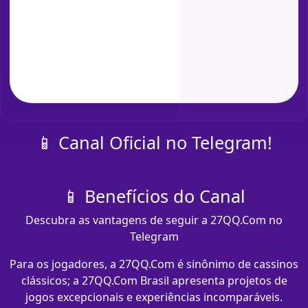
📱 Canal Oficial no Telegram!
📱 Benefícios do Canal
Descubra as vantagens de seguir a 27QQ.Com no
Telegram
Para os jogadores, a 27QQ.Com é sinônimo de cassinos
clássicos; a 27QQ.Com Brasil apresenta projetos de
jogos excepcionais e experiências incomparáveis.