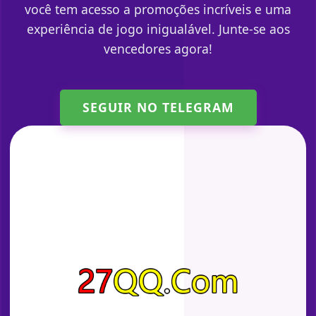
você tem acesso a promoções incríveis e uma
experiência de jogo inigualável. Junte-se aos
vencedores agora!
SEGUIR NO TELEGRAM