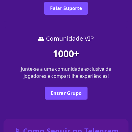
Falar Suporte
👥 Comunidade VIP
1000+
Junte-se a uma comunidade exclusiva de
jogadores e compartilhe experiências!
Entrar Grupo
📱 Como Seguir no Telegram