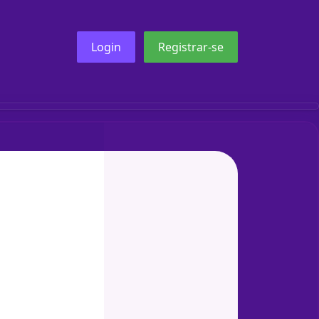
Login
Registrar-se