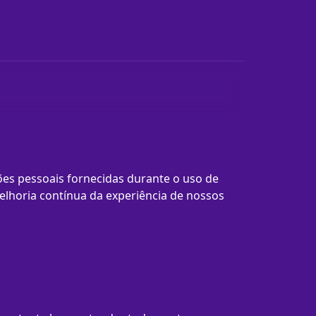
es pessoais fornecidas durante o uso de
elhoria contínua da experiência de nossos