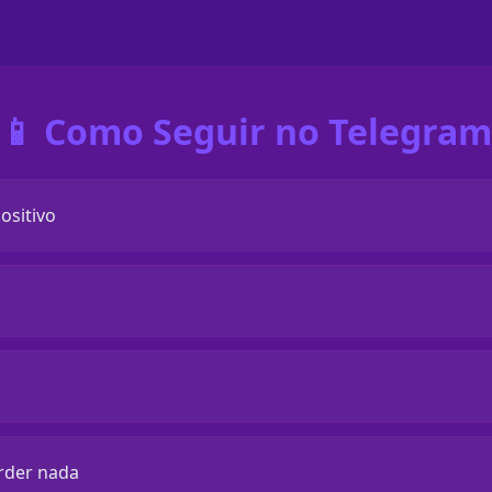
📱 Como Seguir no Telegram
ositivo
erder nada