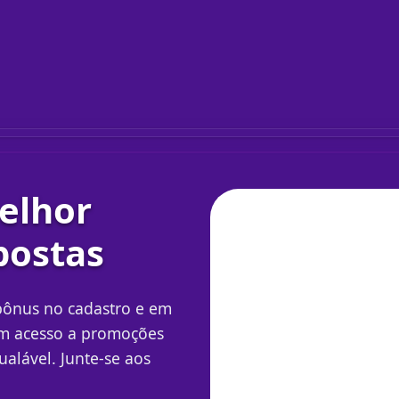
elhor
postas
bônus no cadastro e em
em acesso a promoções
ualável. Junte-se aos