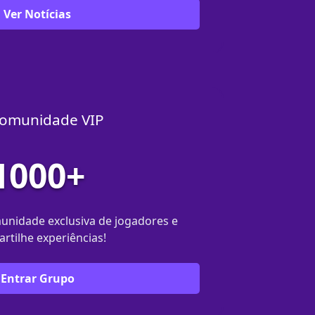
Ver Notícias
Comunidade VIP
1000+
unidade exclusiva de jogadores e
rtilhe experiências!
Entrar Grupo