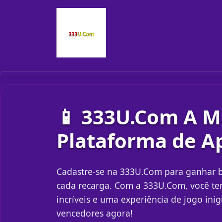
📱 333U.Com A M
Plataforma de A
Cadastre-se na 333U.Com para ganhar 
cada recarga. Com a 333U.Com, você t
incríveis e uma experiência de jogo inig
vencedores agora!