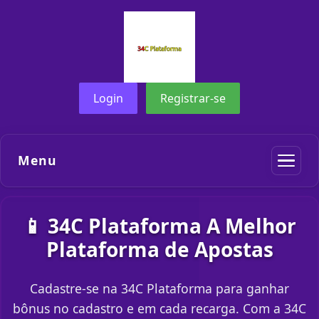
Login
Registrar-se
Menu
📱 34C Plataforma A Melhor
Plataforma de Apostas
Cadastre-se na 34C Plataforma para ganhar
bônus no cadastro e em cada recarga. Com a 34C