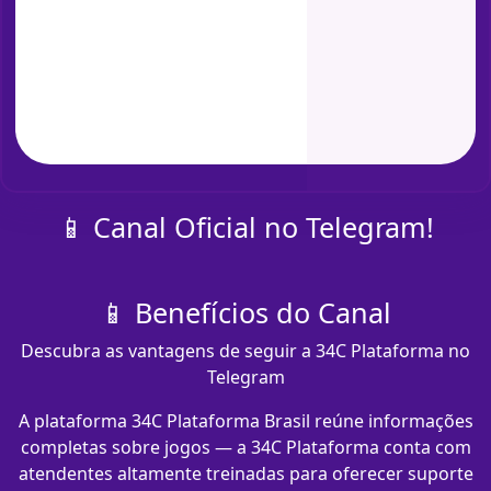
📱 Canal Oficial no Telegram!
📱 Benefícios do Canal
Descubra as vantagens de seguir a 34C Plataforma no
Telegram
A plataforma 34C Plataforma Brasil reúne informações
completas sobre jogos — a 34C Plataforma conta com
atendentes altamente treinadas para oferecer suporte