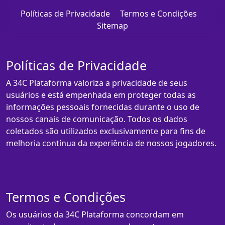
Políticas de Privacidade
Termos e Condições
Sitemap
Políticas de Privacidade
A 34C Plataforma valoriza a privacidade de seus
usuários e está empenhada em proteger todas as
informações pessoais fornecidas durante o uso de
nossos canais de comunicação. Todos os dados
coletados são utilizados exclusivamente para fins de
melhoria contínua da experiência de nossos jogadores.
Termos e Condições
Os usuários da 34C Plataforma concordam em