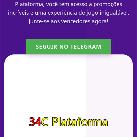
Plataforma, você tem acesso a promoções
incríveis e uma experiência de jogo inigualável.
Junte-se aos vencedores agora!
SEGUIR NO TELEGRAM