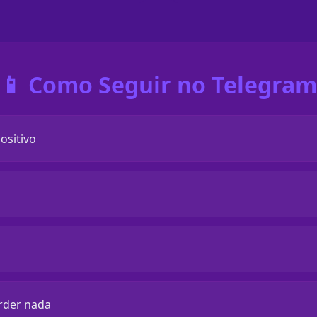
📱 Como Seguir no Telegram
ositivo
erder nada