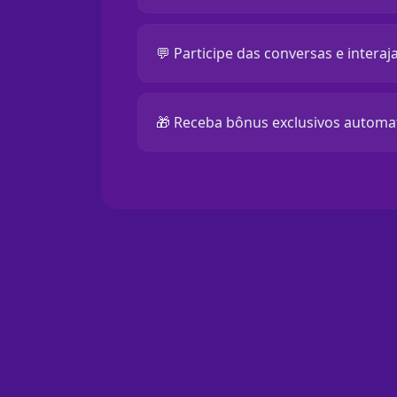
💬 Participe das conversas e interaj
🎁 Receba bônus exclusivos autom