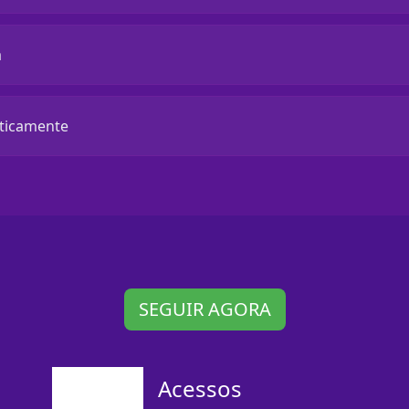
a
aticamente
SEGUIR AGORA
Acessos