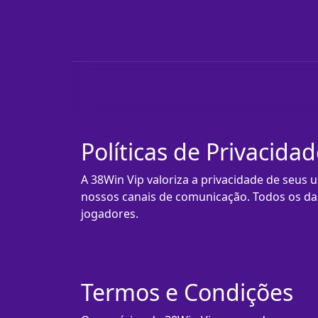
Políticas de Privacida
A 38Win Vip valoriza a privacidade de seus
nossos canais de comunicação. Todos os dad
jogadores.
Termos e Condições