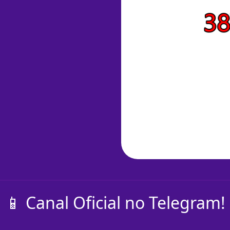
📱 Canal Oficial no Telegram!