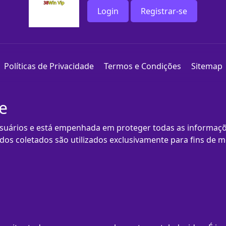
Login
Registrar-se
Políticas de Privacidade
Termos e Condições
Sitemap
de
 usuários e está empenhada em proteger todas as informaçõ
os coletados são utilizados exclusivamente para fins de m