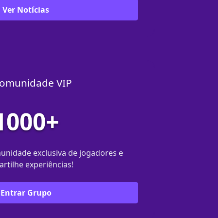
Ver Notícias
Comunidade VIP
1000+
unidade exclusiva de jogadores e
rtilhe experiências!
Entrar Grupo