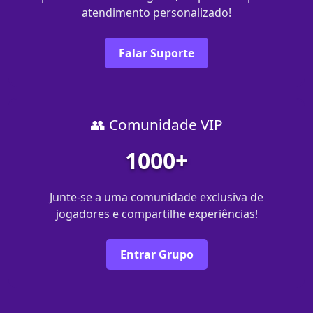
atendimento personalizado!
Falar Suporte
👥 Comunidade VIP
1000+
Junte-se a uma comunidade exclusiva de
jogadores e compartilhe experiências!
Entrar Grupo