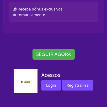
🎁 Receba bônus exclusivos
automaticamente
SEGUIR AGORA
Acessos
Login
Registrar-se