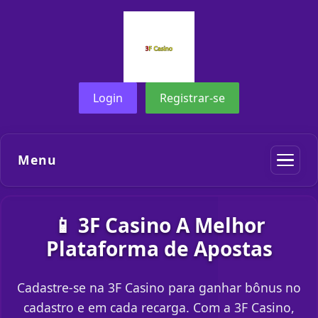
Login
Registrar-se
Menu
📱 3F Casino A Melhor
Plataforma de Apostas
Cadastre-se na 3F Casino para ganhar bônus no
cadastro e em cada recarga. Com a 3F Casino,