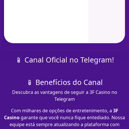
📱 Canal Oficial no Telegram!
📱 Benefícios do Canal
Descubra as vantagens de seguir a 3F Casino no
Telegram
Com milhares de opções de entretenimento, a
3F
Casino
garante que você nunca fique entediado. Nossa
equipe está sempre atualizando a plataforma com