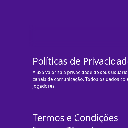
Políticas de Privacida
A 3SS valoriza a privacidade de seus usuár
canais de comunicação. Todos os dados cole
jogadores.
Termos e Condições