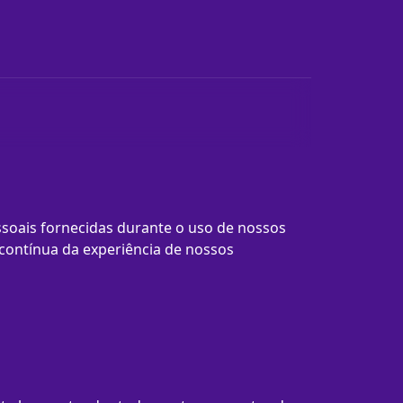
ssoais fornecidas durante o uso de nossos
 contínua da experiência de nossos