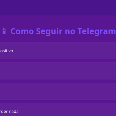
📱 Como Seguir no Telegram
ositivo
erder nada