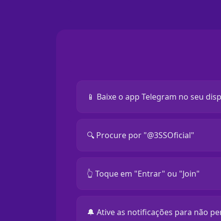
📱 Baixe o app Telegram no seu disp
🔍 Procure por "@3SSOficial"
👆 Toque em "Entrar" ou "Join"
🔔 Ative as notificações para não p