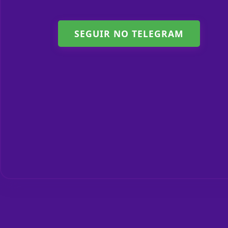
SEGUIR NO TELEGRAM