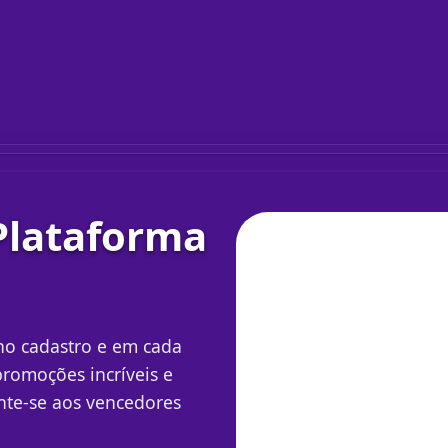
Plataforma
no cadastro e em cada
promoções incríveis e
unte-se aos vencedores