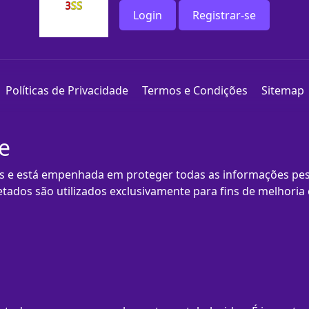
Login
Registrar-se
Políticas de Privacidade
Termos e Condições
Sitemap
de
ios e está empenhada em proteger todas as informações pe
tados são utilizados exclusivamente para fins de melhoria