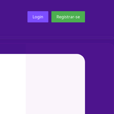
Login
Registrar-se