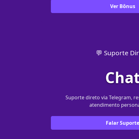
Ver Bônus
💬 Suporte Di
Cha
Suporte direto via Telegram, r
atendimento persona
Falar Suport