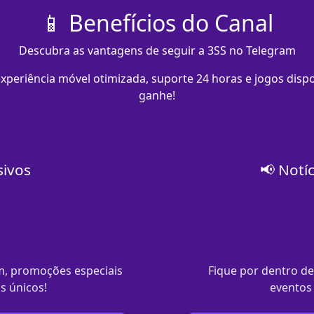
📱 Benefícios do Canal
Descubra as vantagens de seguir a 3SS no Telegram
experiência móvel otimizada, suporte 24 horas e jogos dis
ganhe!
sivos
📢 Notí
m, promoções especiais
Fique por dentro d
s únicos!
eventos