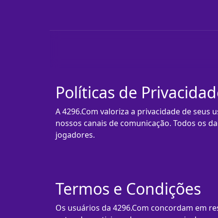
Políticas de Privacida
A 4296.Com valoriza a privacidade de seus 
nossos canais de comunicação. Todos os dad
jogadores.
Termos e Condições
Os usuários da 4296.Com concordam em resp