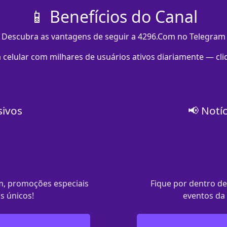
📱 Benefícios do Canal
Descubra as vantagens de seguir a 4296.Com no Telegram
 celular com milhares de usuários ativos diariamente — cliq
sivos
📢 Notí
m, promoções especiais
Fique por dentro d
s únicos!
eventos da