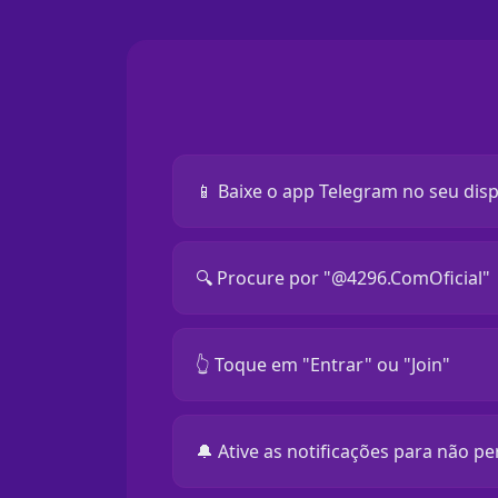
📱 Baixe o app Telegram no seu disp
🔍 Procure por "@4296.ComOficial"
👆 Toque em "Entrar" ou "Join"
🔔 Ative as notificações para não p