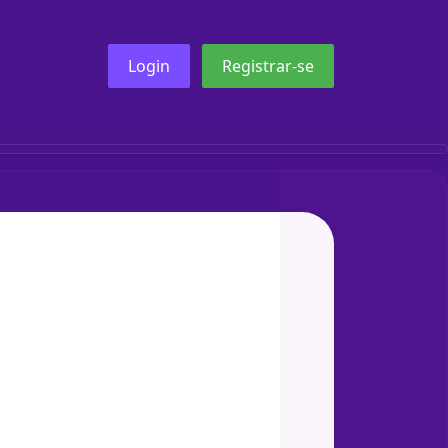
Login
Registrar-se