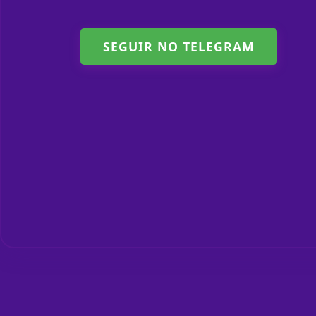
SEGUIR NO TELEGRAM