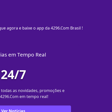
ue agora e baixe o app da 4296.Com Brasil !
cias em Tempo Real
24/7
e todas as novidades, promoções e
 4296.Com em tempo real!
Ver Notícias