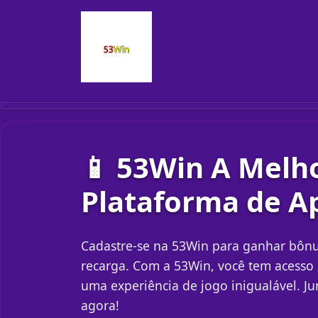
📱 53Win A Melh
Plataforma de A
Cadastre-se na 53Win para ganhar bônu
recarga. Com a 53Win, você tem acesso 
uma experiência de jogo inigualável. J
agora!