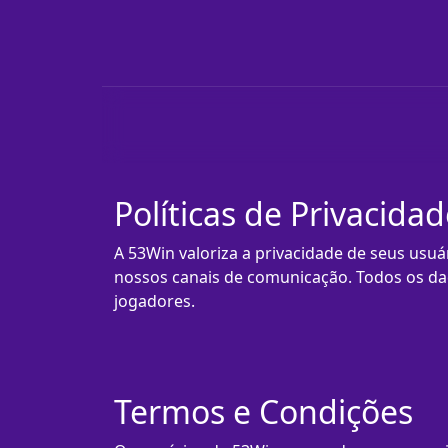
Políticas de Privacida
A 53Win valoriza a privacidade de seus usu
nossos canais de comunicação. Todos os dad
jogadores.
Termos e Condições