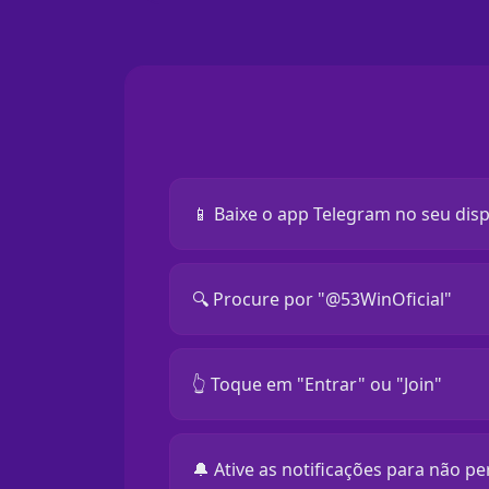
📱 Baixe o app Telegram no seu disp
🔍 Procure por "@53WinOficial"
👆 Toque em "Entrar" ou "Join"
🔔 Ative as notificações para não p