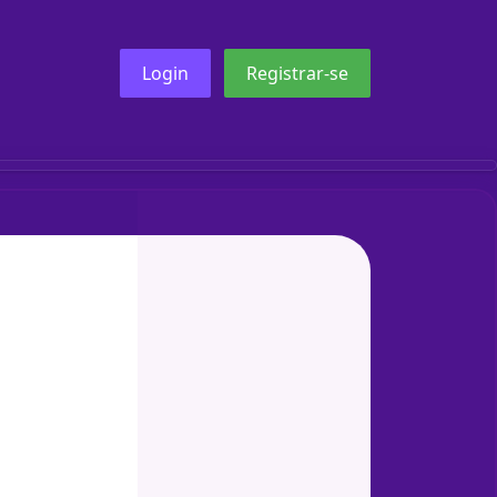
Login
Registrar-se