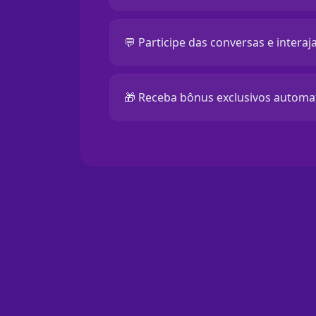
💬 Participe das conversas e interaj
🎁 Receba bônus exclusivos autom