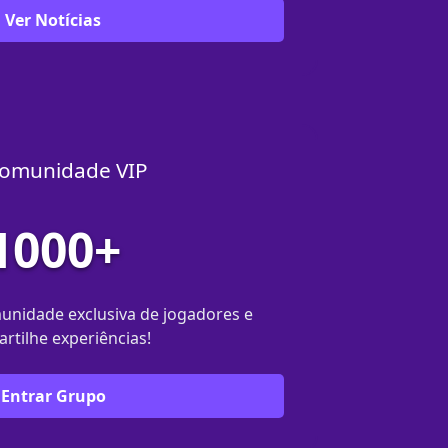
Ver Notícias
Comunidade VIP
1000+
unidade exclusiva de jogadores e
rtilhe experiências!
Entrar Grupo