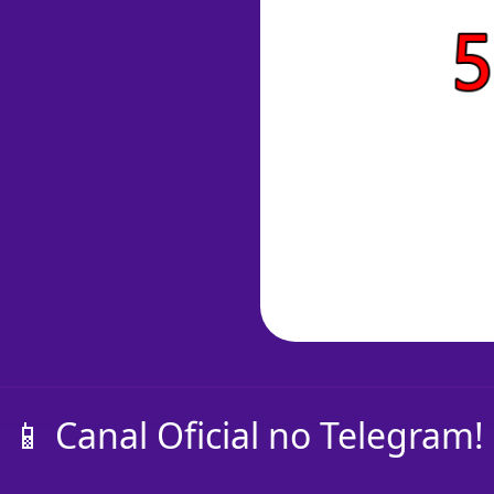
📱 Canal Oficial no Telegram!