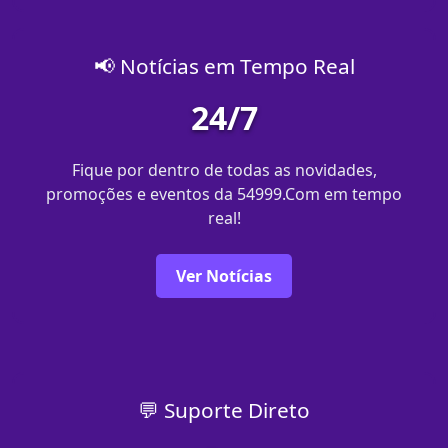
📢 Notícias em Tempo Real
24/7
Fique por dentro de todas as novidades,
promoções e eventos da 54999.Com em tempo
real!
Ver Notícias
💬 Suporte Direto