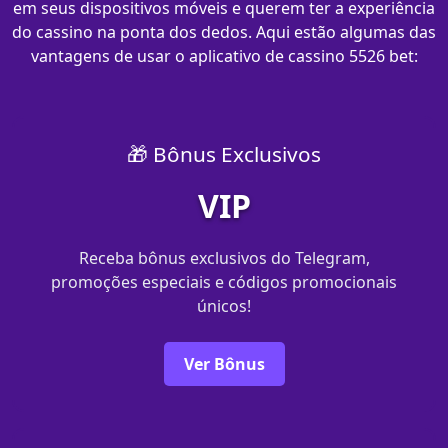
em seus dispositivos móveis e querem ter a experiência
do cassino na ponta dos dedos. Aqui estão algumas das
vantagens de usar o aplicativo de cassino 5526 bet:
🎁 Bônus Exclusivos
VIP
Receba bônus exclusivos do Telegram,
promoções especiais e códigos promocionais
únicos!
Ver Bônus