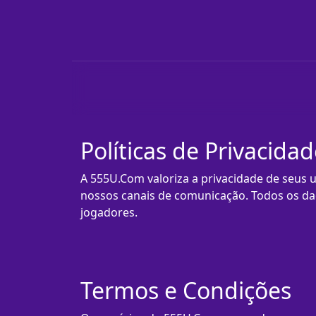
Políticas de Privacida
A 555U.Com valoriza a privacidade de seus
nossos canais de comunicação. Todos os dad
jogadores.
Termos e Condições