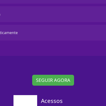
a
aticamente
SEGUIR AGORA
Acessos