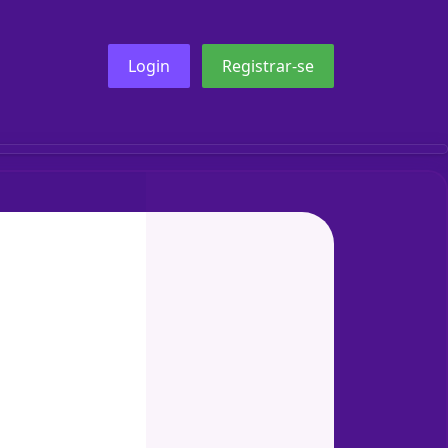
Login
Registrar-se