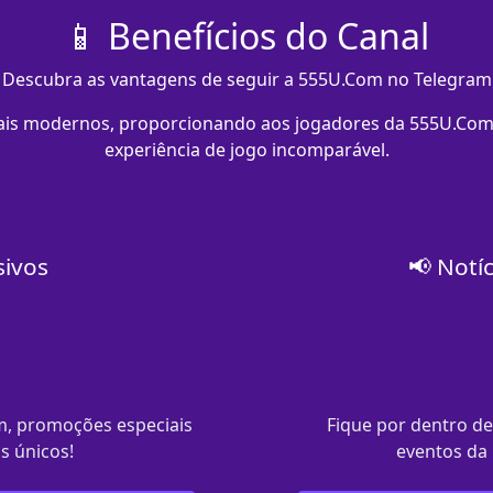
📱 Benefícios do Canal
Descubra as vantagens de seguir a 555U.Com no Telegram
is modernos, proporcionando aos jogadores da 555U.Com B
experiência de jogo incomparável.
sivos
📢 Notí
m, promoções especiais
Fique por dentro d
s únicos!
eventos da