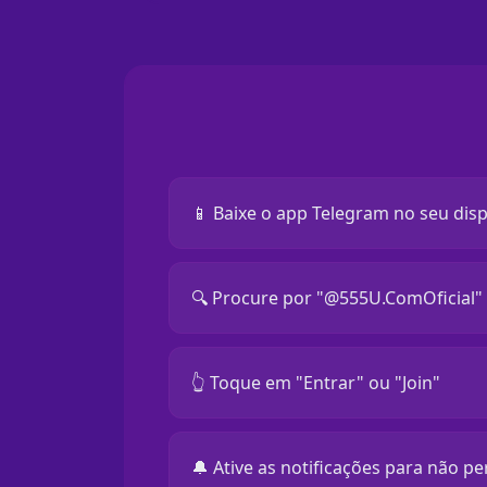
📱 Baixe o app Telegram no seu disp
🔍 Procure por "@555U.ComOficial"
👆 Toque em "Entrar" ou "Join"
🔔 Ative as notificações para não p