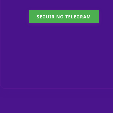
SEGUIR NO TELEGRAM