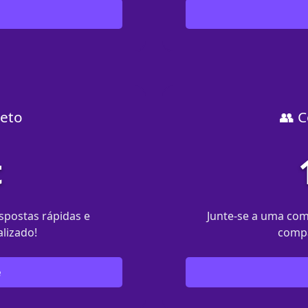
reto
👥 
t
espostas rápidas e
Junte-se a uma com
lizado!
compa
e