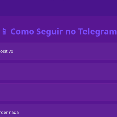
📱 Como Seguir no Telegram
ositivo
erder nada