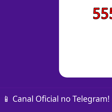
📱 Canal Oficial no Telegram!