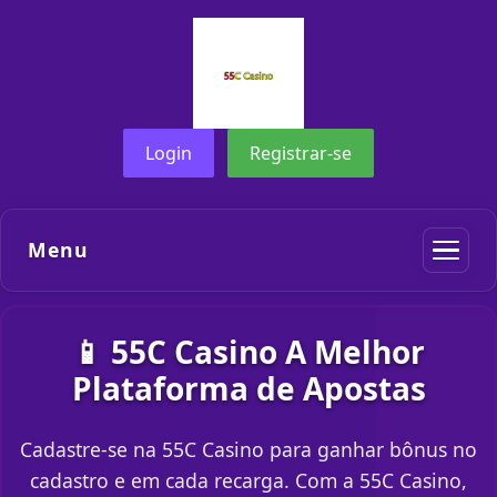
Login
Registrar-se
Menu
📱 55C Casino A Melhor
Plataforma de Apostas
Cadastre-se na 55C Casino para ganhar bônus no
cadastro e em cada recarga. Com a 55C Casino,