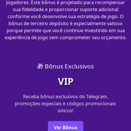
jogadores. Este bônus é projetado para recompensar
sua fidelidade e proporcionar suporte adicional
conforme você desenvolve sua estratégia de jogo. O
bônus de terceiro depósito é especialmente valioso
porque permite que você continue investindo em sua
experiência de jogo sem comprometer seu orçamento.
🎁 Bônus Exclusivos
VIP
Receba bônus exclusivos do Telegram,
promoções especiais e códigos promocionais
únicos!
Ver Bônus