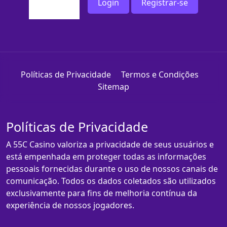
Login
Registrar-se
Políticas de Privacidade
Termos e Condições
Sitemap
Políticas de Privacidade
A 55C Casino valoriza a privacidade de seus usuários e
está empenhada em proteger todas as informações
pessoais fornecidas durante o uso de nossos canais de
comunicação. Todos os dados coletados são utilizados
exclusivamente para fins de melhoria contínua da
experiência de nossos jogadores.