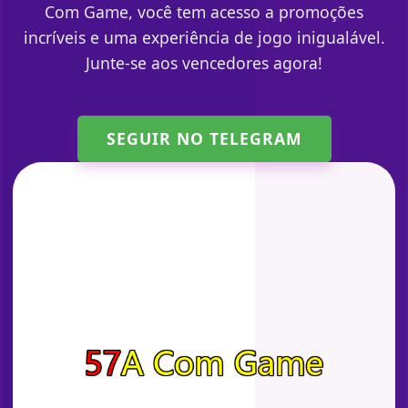
Com Game, você tem acesso a promoções
incríveis e uma experiência de jogo inigualável.
Junte-se aos vencedores agora!
SEGUIR NO TELEGRAM