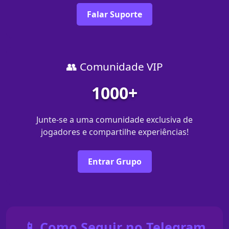
Falar Suporte
👥 Comunidade VIP
1000+
Junte-se a uma comunidade exclusiva de
jogadores e compartilhe experiências!
Entrar Grupo
📱 Como Seguir no Telegram