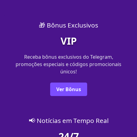
🎁 Bônus Exclusivos
VIP
Receba bônus exclusivos do Telegram,
promoções especiais e códigos promocionais
únicos!
Ver Bônus
📢 Notícias em Tempo Real
24/7