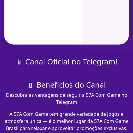
📱 Canal Oficial no Telegram!
📱 Benefícios do Canal
Descubra as vantagens de seguir a 57A Com Game no
Telegram
A 57A Com Game tem grande variedade de jogos e
atmosfera única — é o melhor lugar da 57A Com Game
Brasil para relaxar e aproveitar promoções exclusivas.