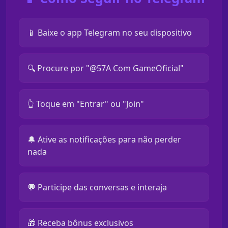
📱 Baixe o app Telegram no seu dispositivo
🔍 Procure por "@57A Com GameOficial"
👆 Toque em "Entrar" ou "Join"
🔔 Ative as notificações para não perder
nada
💬 Participe das conversas e interaja
🎁 Receba bônus exclusivos