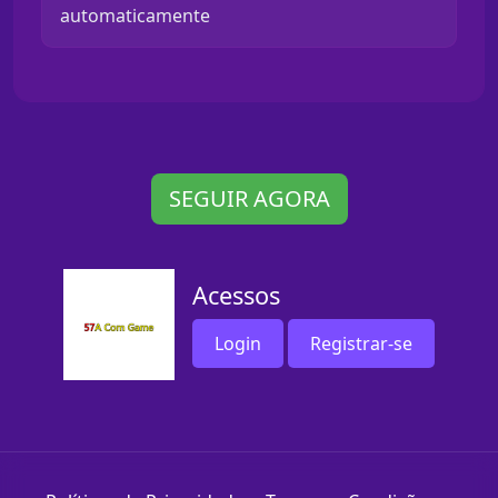
automaticamente
SEGUIR AGORA
Acessos
Login
Registrar-se