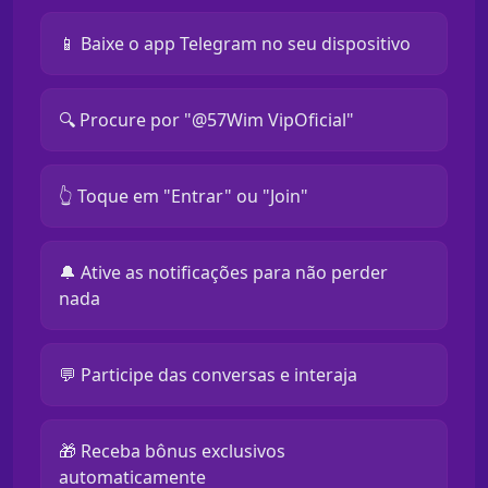
📱 Baixe o app Telegram no seu dispositivo
🔍 Procure por "@57Wim VipOficial"
👆 Toque em "Entrar" ou "Join"
🔔 Ative as notificações para não perder
nada
💬 Participe das conversas e interaja
🎁 Receba bônus exclusivos
automaticamente