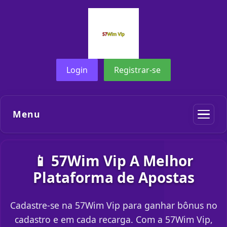
Login
Registrar-se
Menu
📱 57Wim Vip A Melhor
Plataforma de Apostas
Cadastre-se na 57Wim Vip para ganhar bônus no
cadastro e em cada recarga. Com a 57Wim Vip,