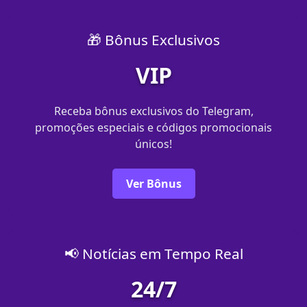
🎁 Bônus Exclusivos
VIP
Receba bônus exclusivos do Telegram,
promoções especiais e códigos promocionais
únicos!
Ver Bônus
📢 Notícias em Tempo Real
24/7