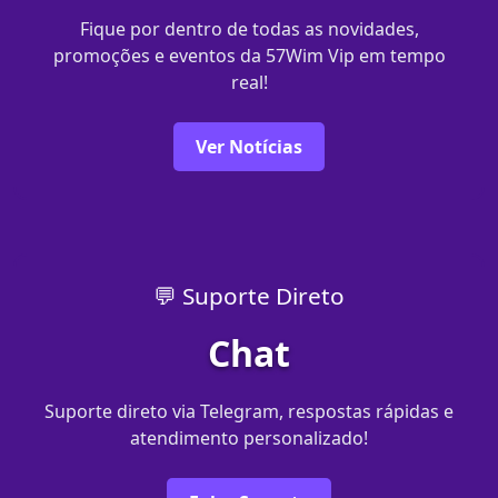
Fique por dentro de todas as novidades,
promoções e eventos da 57Wim Vip em tempo
real!
Ver Notícias
💬 Suporte Direto
Chat
Suporte direto via Telegram, respostas rápidas e
atendimento personalizado!