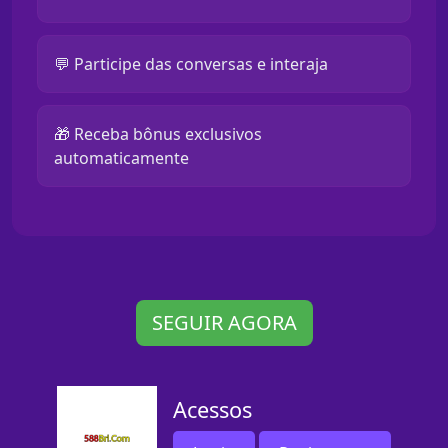
💬 Participe das conversas e interaja
🎁 Receba bônus exclusivos
automaticamente
SEGUIR AGORA
Acessos