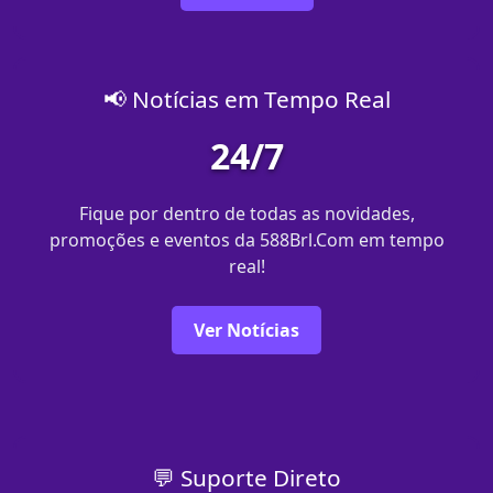
📢 Notícias em Tempo Real
24/7
Fique por dentro de todas as novidades,
promoções e eventos da 588Brl.Com em tempo
real!
Ver Notícias
💬 Suporte Direto