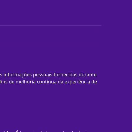
as informações pessoais fornecidas durante
fins de melhoria contínua da experiência de