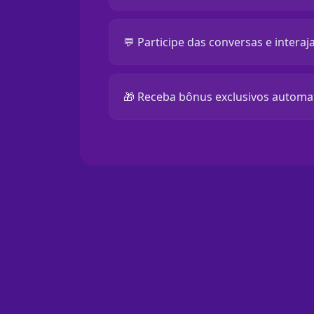
💬 Participe das conversas e interaj
🎁 Receba bônus exclusivos autom