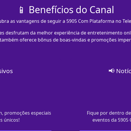
📱 Benefícios do Canal
bra as vantagens de seguir a 5905 Com Plataforma no Te
es desfrutam da melhor experiência de entretenimento on
l também oferece bônus de boas-vindas e promoções imperd
sivos
📢 Notí
m, promoções especiais
Fique por dentro d
s únicos!
eventos da 5905 