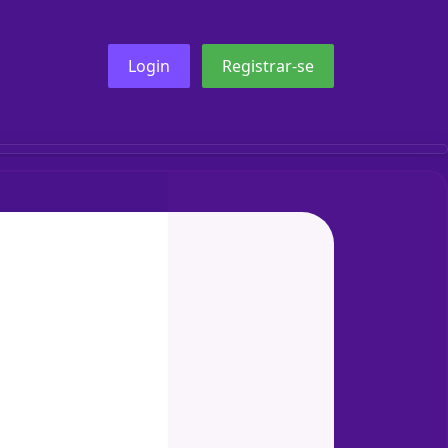
Login
Registrar-se