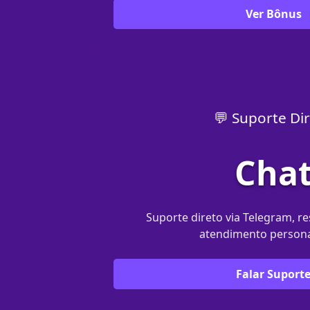
Ver Bônus
💬 Suporte Di
Cha
Suporte direto via Telegram, r
atendimento persona
Falar Suport