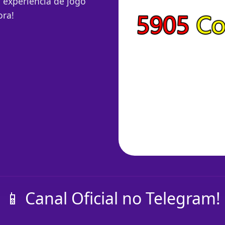
 experiência de jogo
ora!
📱 Canal Oficial no Telegram!