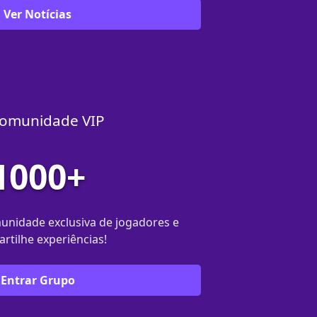
Ver Notícias
Comunidade VIP
1000+
unidade exclusiva de jogadores e
rtilhe experiências!
Entrar Grupo