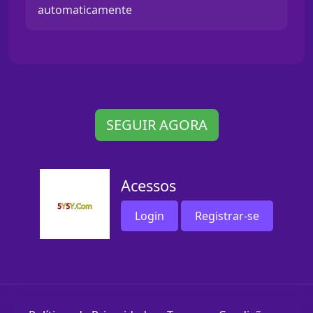
automaticamente
SEGUIR AGORA
Acessos
Login
Registrar-se