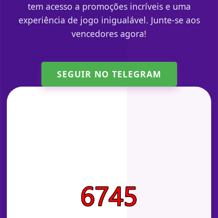
tem acesso a promoções incríveis e uma
experiência de jogo inigualável. Junte-se aos
vencedores agora!
SEGUIR NO TELEGRAM