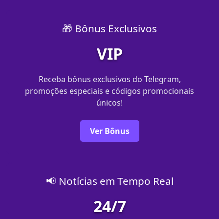
🎁 Bônus Exclusivos
VIP
Receba bônus exclusivos do Telegram,
promoções especiais e códigos promocionais
únicos!
Ver Bônus
📢 Notícias em Tempo Real
24/7