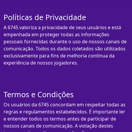
Políticas de Privacidade
A 6745 valoriza a privacidade de seus usuários e está
empenhada em proteger todas as informações
pessoais fornecidas durante o uso de nossos canais de
comunicação. Todos os dados coletados são utilizados
exclusivamente para fins de melhoria contínua da
experiência de nossos jogadores.
Termos e Condições
Os usuários da 6745 concordam em respeitar todas as
regras e regulamentos estabelecidos. É importante ler
e entender todos os termos antes de participar de
nossos canais de comunicação. A violação destes