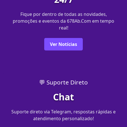
Fique por dentro de todas as novidades,
promoções e eventos da 678Ab.Com em tempo
real!
Ver Notícias
💬 Suporte Direto
Chat
Suporte direto via Telegram, respostas rápidas e
atendimento personalizado!