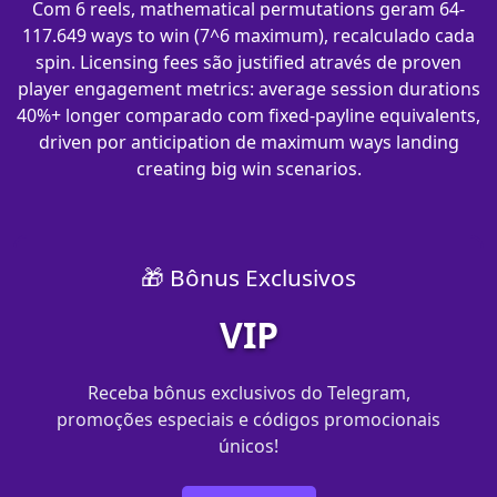
Com 6 reels, mathematical permutations geram 64-
117.649 ways to win (7^6 maximum), recalculado cada
spin. Licensing fees são justified através de proven
player engagement metrics: average session durations
40%+ longer comparado com fixed-payline equivalents,
driven por anticipation de maximum ways landing
creating big win scenarios.
🎁 Bônus Exclusivos
VIP
Receba bônus exclusivos do Telegram,
promoções especiais e códigos promocionais
únicos!