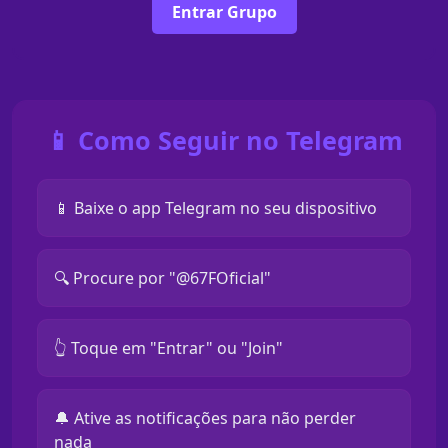
Entrar Grupo
📱 Como Seguir no Telegram
📱 Baixe o app Telegram no seu dispositivo
🔍 Procure por "@67FOficial"
👆 Toque em "Entrar" ou "Join"
🔔 Ative as notificações para não perder
nada