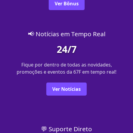
Ver Bônus
📢 Notícias em Tempo Real
24/7
Fique por dentro de todas as novidades,
promoções e eventos da 67F em tempo real!
Ver Notícias
💬 Suporte Direto