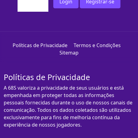
Login
Registrar-se
Políticas de Privacidade
Termos e Condições
Sitemap
Políticas de Privacidade
A 68S valoriza a privacidade de seus usuários e está
empenhada em proteger todas as informações
pessoais fornecidas durante o uso de nossos canais de
comunicação. Todos os dados coletados são utilizados
exclusivamente para fins de melhoria contínua da
experiência de nossos jogadores.