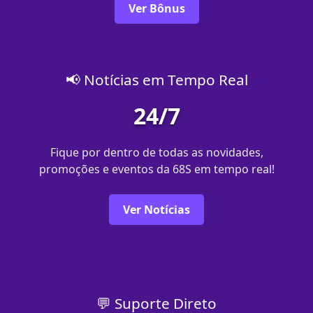
Ver Bônus
📢 Notícias em Tempo Real
24/7
Fique por dentro de todas as novidades,
promoções e eventos da 68S em tempo real!
Ver Notícias
💬 Suporte Direto