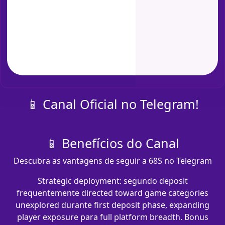
📱 Canal Oficial no Telegram!
📱 Benefícios do Canal
Descubra as vantagens de seguir a 68S no Telegram
Strategic deployment: segundo deposit
frequentemente directed toward game categories
unexplored durante first deposit phase, expanding
player exposure para full platform breadth. Bonus