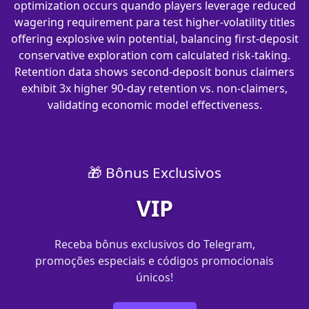
optimization occurs quando players leverage reduced
wagering requirement para test higher-volatility titles
offering explosive win potential, balancing first-deposit
conservative exploration com calculated risk-taking.
Retention data shows second-deposit bonus claimers
exhibit 3x higher 90-day retention vs. non-claimers,
validating economic model effectiveness.
🎁 Bônus Exclusivos
VIP
Receba bônus exclusivos do Telegram,
promoções especiais e códigos promocionais
únicos!