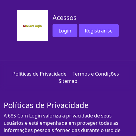
Acessos
Login
Registrar-se
Políticas de Privacidade
Termos e Condições
Sitemap
Políticas de Privacidade
A 68S Com Login valoriza a privacidade de seus
usuários e está empenhada em proteger todas as
informações pessoais fornecidas durante o uso de