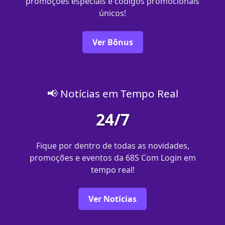
promoções especiais e códigos promocionais
únicos!
Ver Bônus
📢 Notícias em Tempo Real
24/7
Fique por dentro de todas as novidades,
promoções e eventos da 68S Com Login em
tempo real!
Ver Notícias