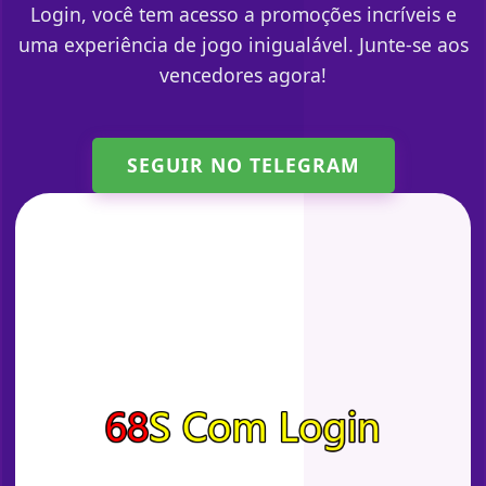
Login, você tem acesso a promoções incríveis e
uma experiência de jogo inigualável. Junte-se aos
vencedores agora!
SEGUIR NO TELEGRAM