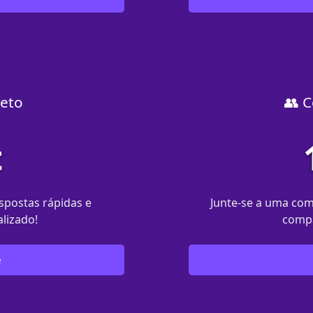
reto
👥 
t
espostas rápidas e
Junte-se a uma com
lizado!
compa
e