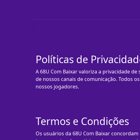
Políticas de Privacida
A 68U Com Baixar valoriza a privacidade de
de nossos canais de comunicação. Todos os 
nossos jogadores.
Termos e Condições
Os usuários da 68U Com Baixar concordam em