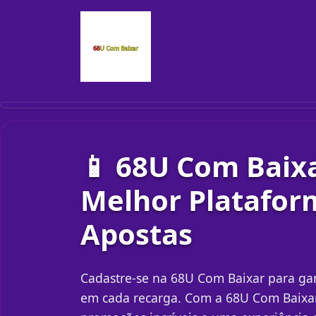
📱 68U Com Baix
Melhor Platafor
Apostas
Cadastre-se na 68U Com Baixar para ga
em cada recarga. Com a 68U Com Baixar