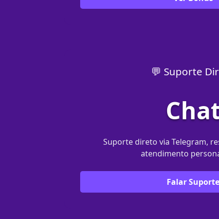
💬 Suporte Di
Cha
Suporte direto via Telegram, r
atendimento persona
Falar Suport