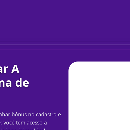
ar A
ma de
nhar bônus no cadastro e
, você tem acesso a