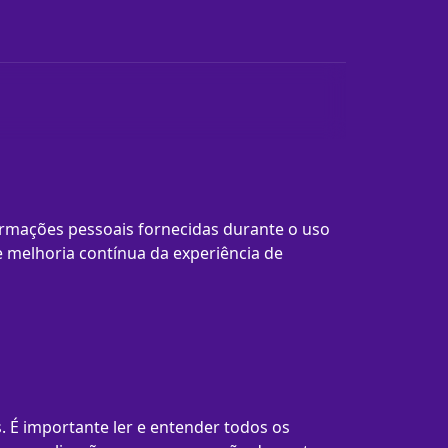
ormações pessoais fornecidas durante o uso
e melhoria contínua da experiência de
 É importante ler e entender todos os