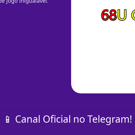
e jogo inigualável.
📱 Canal Oficial no Telegram!