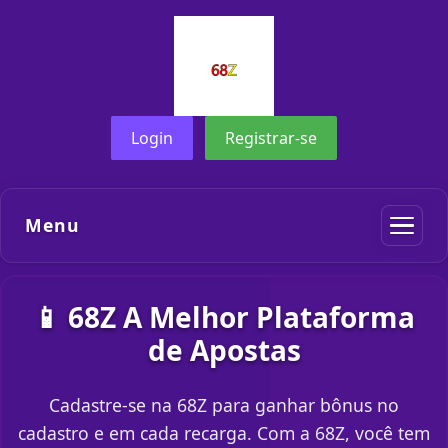
Login
Registrar-se
Menu
📱 68Z A Melhor Plataforma
de Apostas
Cadastre-se na 68Z para ganhar bônus no
cadastro e em cada recarga. Com a 68Z, você tem