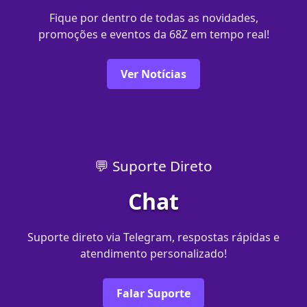
Fique por dentro de todas as novidades,
promoções e eventos da 68Z em tempo real!
Ver Notícias
💬 Suporte Direto
Chat
Suporte direto via Telegram, respostas rápidas e
atendimento personalizado!
Falar Suporte