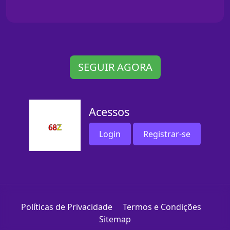
SEGUIR AGORA
Acessos
Login
Registrar-se
Políticas de Privacidade
Termos e Condições
Sitemap