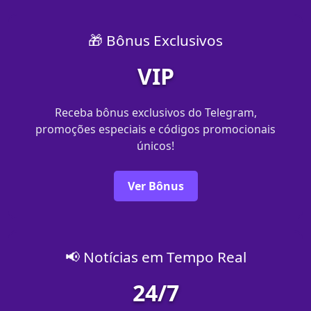
🎁 Bônus Exclusivos
VIP
Receba bônus exclusivos do Telegram,
promoções especiais e códigos promocionais
únicos!
Ver Bônus
📢 Notícias em Tempo Real
24/7