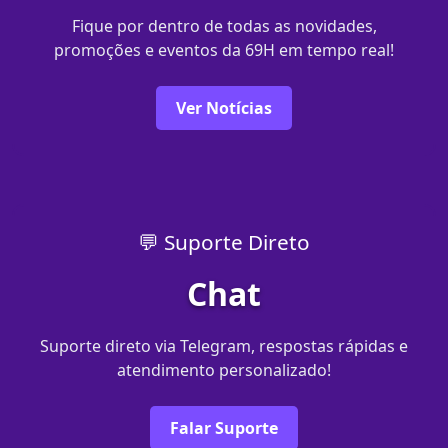
Fique por dentro de todas as novidades,
promoções e eventos da 69H em tempo real!
Ver Notícias
💬 Suporte Direto
Chat
Suporte direto via Telegram, respostas rápidas e
atendimento personalizado!
Falar Suporte