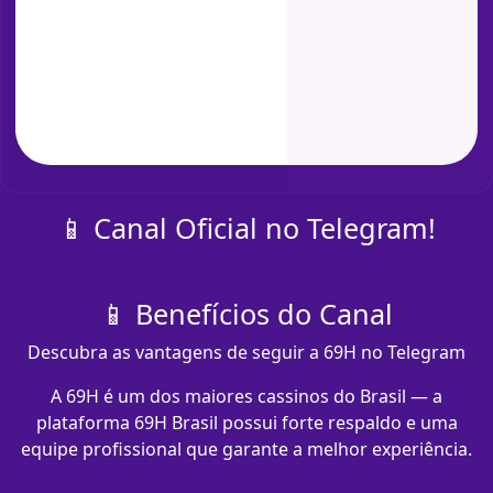
📱 Canal Oficial no Telegram!
📱 Benefícios do Canal
Descubra as vantagens de seguir a 69H no Telegram
A 69H é um dos maiores cassinos do Brasil — a
plataforma 69H Brasil possui forte respaldo e uma
equipe profissional que garante a melhor experiência.