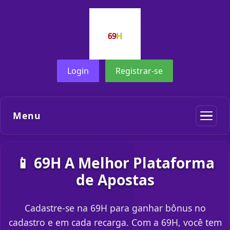
Login
Registrar-se
Menu
📱 69H A Melhor Plataforma
de Apostas
Cadastre-se na 69H para ganhar bônus no
cadastro e em cada recarga. Com a 69H, você tem