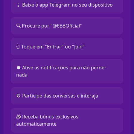
📱 Baixe o app Telegram no seu dispositivo
🔍 Procure por "@6BBOficial"
👆 Toque em "Entrar" ou "Join"
🔔 Ative as notificações para não perder
nada
💬 Participe das conversas e interaja
🎁 Receba bônus exclusivos
automaticamente