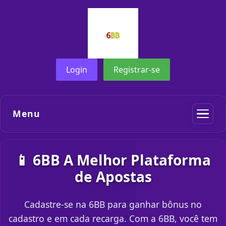
Login
Registrar-se
Menu
📱 6BB A Melhor Plataforma
de Apostas
Cadastre-se na 6BB para ganhar bônus no
cadastro e em cada recarga. Com a 6BB, você tem