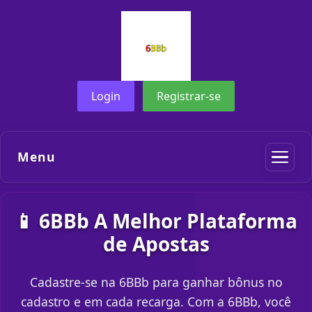
Login
Registrar-se
Menu
📱 6BBb A Melhor Plataforma
de Apostas
Cadastre-se na 6BBb para ganhar bônus no
cadastro e em cada recarga. Com a 6BBb, você