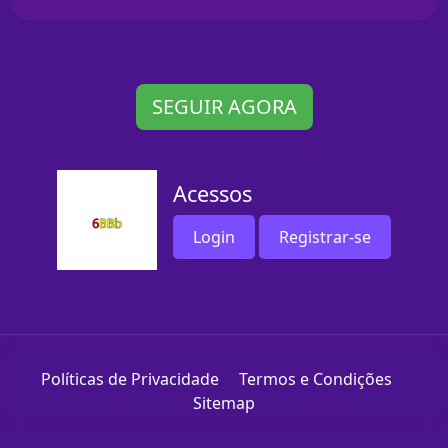
SEGUIR AGORA
Acessos
Login
Registrar-se
Políticas de Privacidade
Termos e Condições
Sitemap