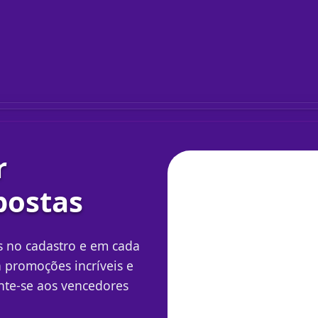
r
postas
 no cadastro e em cada
 promoções incríveis e
unte-se aos vencedores