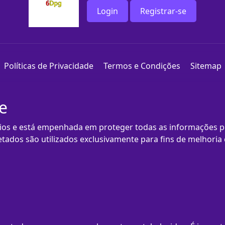
Login
Registrar-se
Políticas de Privacidade
Termos e Condições
Sitemap
de
ários e está empenhada em proteger todas as informações p
tados são utilizados exclusivamente para fins de melhoria