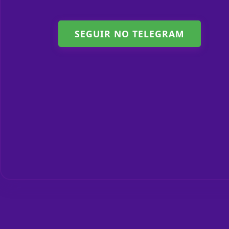
SEGUIR NO TELEGRAM