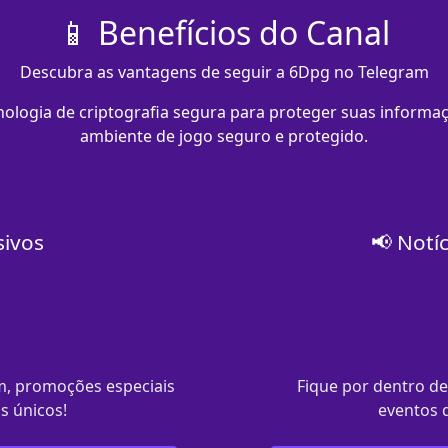
📱 Benefícios do Canal
Descubra as vantagens de seguir a 6Dpg no Telegram
nologia de criptografia segura para proteger suas informaç
ambiente de jogo seguro e protegido.
sivos
📢 Notí
m, promoções especiais
Fique por dentro d
s únicos!
eventos 