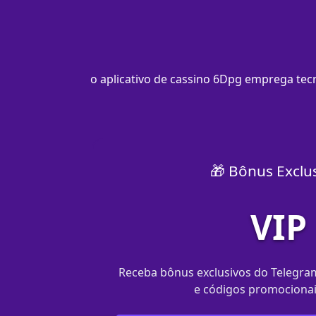
o aplicativo de cassino 6Dpg emprega tec
🎁 Bônus Exclu
VIP
Receba bônus exclusivos do Telegra
e códigos promocionai