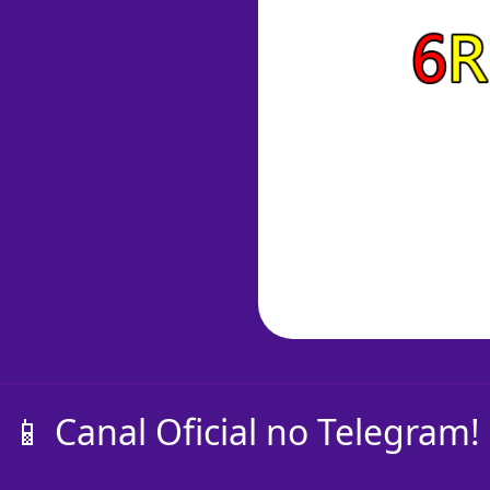
📱 Canal Oficial no Telegram!