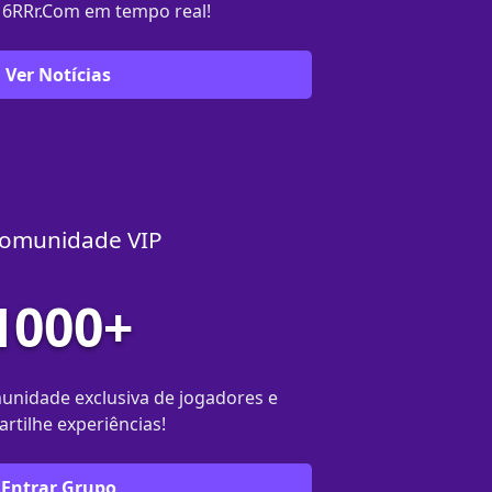
 6RRr.Com em tempo real!
Ver Notícias
Comunidade VIP
1000+
unidade exclusiva de jogadores e
rtilhe experiências!
Entrar Grupo