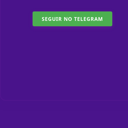
SEGUIR NO TELEGRAM