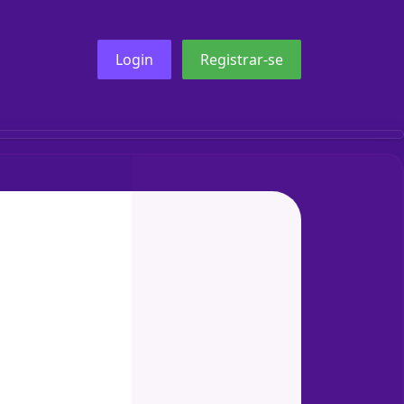
Login
Registrar-se