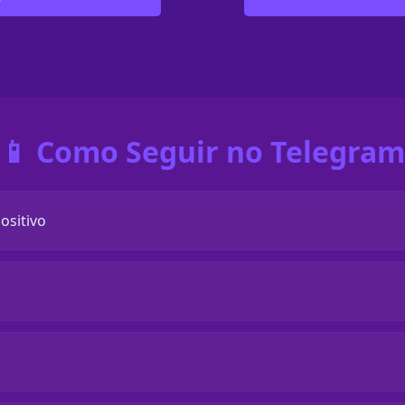
📱 Como Seguir no Telegram
ositivo