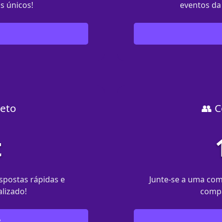
s únicos!
eventos da
reto
👥 
t
espostas rápidas e
Junte-se a uma com
lizado!
compa
e