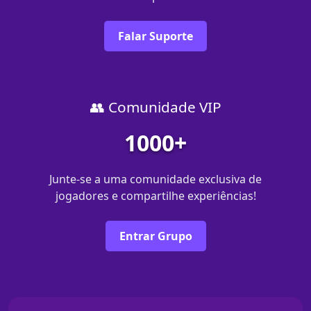
Falar Suporte
👥 Comunidade VIP
1000+
Junte-se a uma comunidade exclusiva de
jogadores e compartilhe experiências!
Entrar Grupo