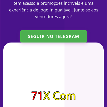
tem acesso a promoções incríveis e uma
experiência de jogo inigualável. Junte-se aos
vencedores agora!
SEGUIR NO TELEGRAM