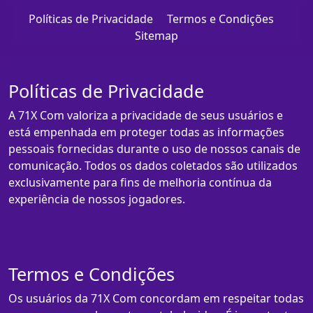
Políticas de Privacidade
Termos e Condições
Sitemap
Políticas de Privacidade
A 71X Com valoriza a privacidade de seus usuários e
está empenhada em proteger todas as informações
pessoais fornecidas durante o uso de nossos canais de
comunicação. Todos os dados coletados são utilizados
exclusivamente para fins de melhoria contínua da
experiência de nossos jogadores.
Termos e Condições
Os usuários da 71X Com concordam em respeitar todas