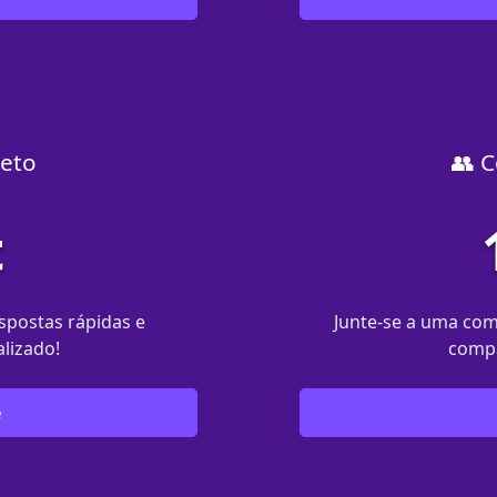
reto
👥 
t
espostas rápidas e
Junte-se a uma com
lizado!
compa
e