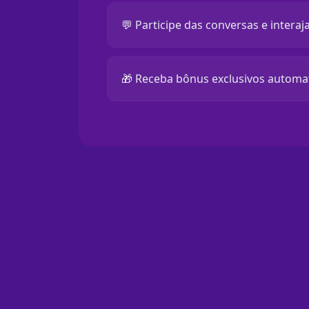
💬 Participe das conversas e interaj
🎁 Receba bônus exclusivos autom