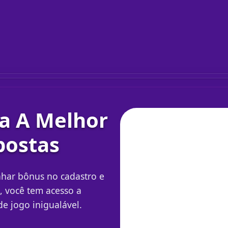
ma A Melhor
postas
nhar bônus no cadastro e
, você tem acesso a
e jogo inigualável.