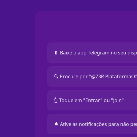
📱 Baixe o app Telegram no seu disp
🔍 Procure por "@73R PlataformaOfi
👆 Toque em "Entrar" ou "Join"
🔔 Ative as notificações para não p