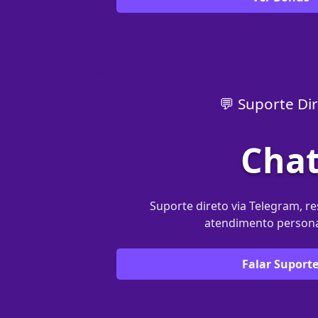
💬 Suporte Di
Cha
Suporte direto via Telegram, r
atendimento persona
Falar Suport