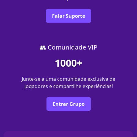
Falar Suporte
👥 Comunidade VIP
1000+
Junte-se a uma comunidade exclusiva de
jogadores e compartilhe experiências!
Entrar Grupo