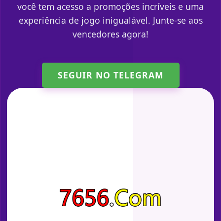
você tem acesso a promoções incríveis e uma
experiência de jogo inigualável. Junte-se aos
vencedores agora!
SEGUIR NO TELEGRAM