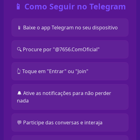
📱 Como Seguir no Telegram
📱 Baixe o app Telegram no seu dispositivo
🔍 Procure por "@7656.ComOficial"
👆 Toque em "Entrar" ou "Join"
🔔 Ative as notificações para não perder
nada
💬 Participe das conversas e interaja