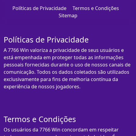
Políticas de Privacidade
Termos e Condições
Sitemap
Políticas de Privacidade
A 7766 Win valoriza a privacidade de seus usuários e
está empenhada em proteger todas as informações
pessoais fornecidas durante o uso de nossos canais de
comunicação. Todos os dados coletados são utilizados
exclusivamente para fins de melhoria contínua da
experiência de nossos jogadores.
Termos e Condições
Os usuários da 7766 Win concordam em respeitar