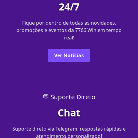
24/7
Fique por dentro de todas as novidades,
promoções e eventos da 7766 Win em tempo
real!
Ver Notícias
💬 Suporte Direto
Chat
Suporte direto via Telegram, respostas rápidas e
atendimento personalizado!