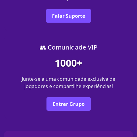
Falar Suporte
👥 Comunidade VIP
1000+
Junte-se a uma comunidade exclusiva de
jogadores e compartilhe experiências!
Entrar Grupo