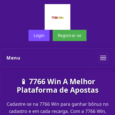
Login
Registrar-se
Menu
📱 7766 Win A Melhor
Plataforma de Apostas
Cadastre-se na 7766 Win para ganhar bônus no
cadastro e em cada recarga. Com a 7766 Win,