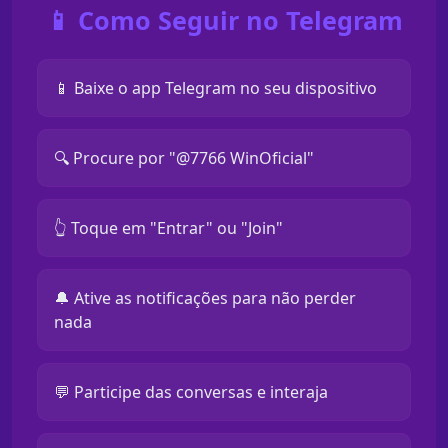
📱 Como Seguir no Telegram
📱 Baixe o app Telegram no seu dispositivo
🔍 Procure por "@7766 WinOficial"
👆 Toque em "Entrar" ou "Join"
🔔 Ative as notificações para não perder
nada
💬 Participe das conversas e interaja