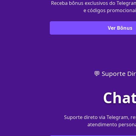
Receba bônus exclusivos do Telegra
e códigos promocionai
Ver Bônus
💬 Suporte Di
Cha
Suporte direto via Telegram, r
atendimento persona