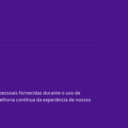
pessoais fornecidas durante o uso de
elhoria contínua da experiência de nossos