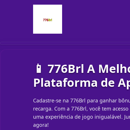
📱 776Brl A Melh
Plataforma de A
Cadastre-se na 776Brl para ganhar bôn
recarga. Com a 776Brl, você tem acesso 
uma experiência de jogo inigualável. J
agora!