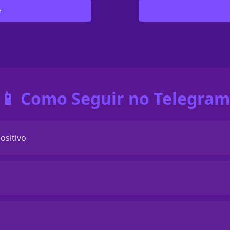
e
📱 Como Seguir no Telegram
ositivo