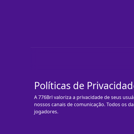
Políticas de Privacida
A 776Brl valoriza a privacidade de seus us
nossos canais de comunicação. Todos os dad
jogadores.