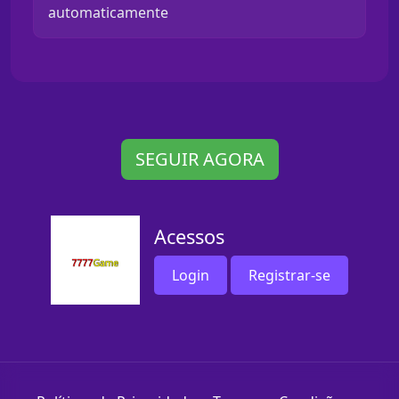
automaticamente
SEGUIR AGORA
Acessos
Login
Registrar-se