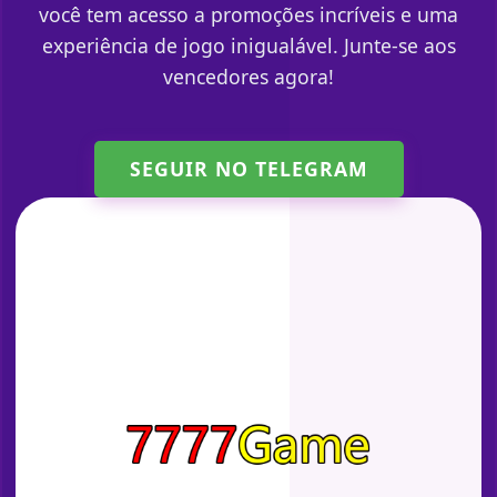
você tem acesso a promoções incríveis e uma
experiência de jogo inigualável. Junte-se aos
vencedores agora!
SEGUIR NO TELEGRAM