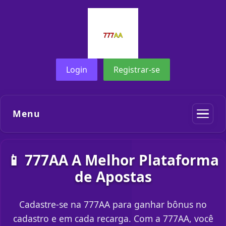
Login
Registrar-se
Menu
📱 777AA A Melhor Plataforma
de Apostas
Cadastre-se na 777AA para ganhar bônus no
cadastro e em cada recarga. Com a 777AA, você