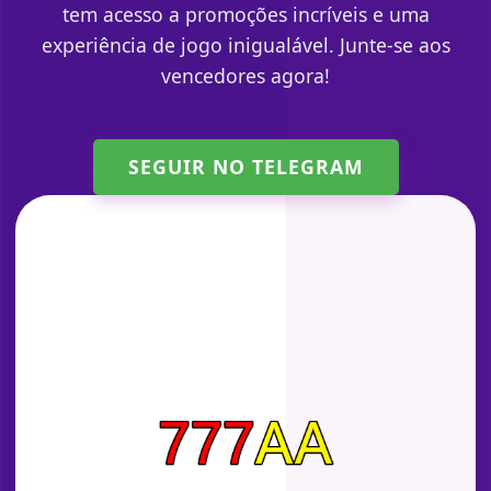
tem acesso a promoções incríveis e uma
experiência de jogo inigualável. Junte-se aos
vencedores agora!
SEGUIR NO TELEGRAM