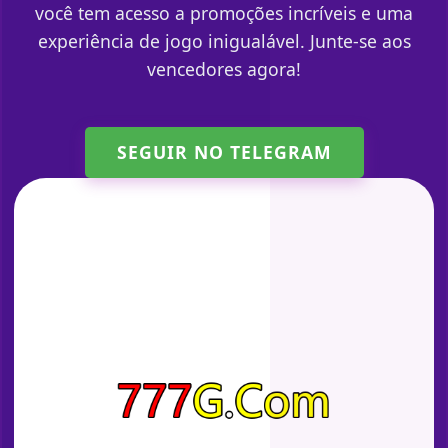
você tem acesso a promoções incríveis e uma
experiência de jogo inigualável. Junte-se aos
vencedores agora!
SEGUIR NO TELEGRAM