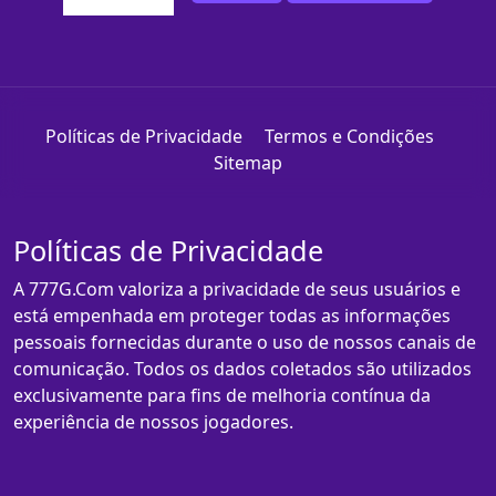
Políticas de Privacidade
Termos e Condições
Sitemap
Políticas de Privacidade
A 777G.Com valoriza a privacidade de seus usuários e
está empenhada em proteger todas as informações
pessoais fornecidas durante o uso de nossos canais de
comunicação. Todos os dados coletados são utilizados
exclusivamente para fins de melhoria contínua da
experiência de nossos jogadores.