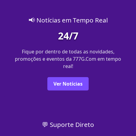
📢 Notícias em Tempo Real
24/7
Fique por dentro de todas as novidades,
promoções e eventos da 777G.Com em tempo
real!
Ver Notícias
💬 Suporte Direto