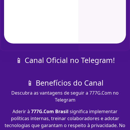
📱 Canal Oficial no Telegram!
📱 Benefícios do Canal
Descubra as vantagens de seguir a 777G.Com no
Telegram
Aderir à
777G.Com Brasil
significa implementar
políticas internas, treinar colaboradores e adotar
tecnologias que garantam o respeito à privacidade. No