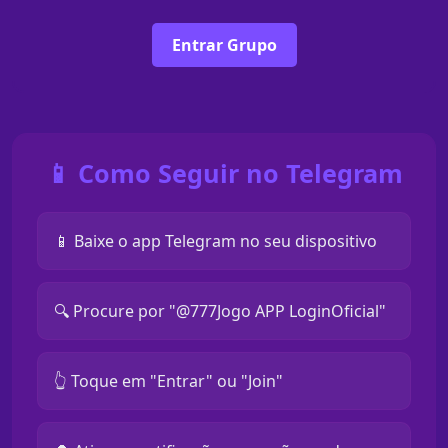
Entrar Grupo
📱 Como Seguir no Telegram
📱 Baixe o app Telegram no seu dispositivo
🔍 Procure por "@777Jogo APP LoginOficial"
👆 Toque em "Entrar" ou "Join"