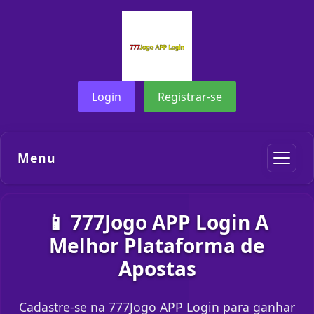
Login
Registrar-se
Menu
📱 777Jogo APP Login A
Melhor Plataforma de
Apostas
Cadastre-se na 777Jogo APP Login para ganhar