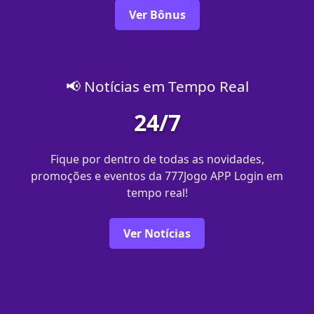
Ver Bônus
📢 Notícias em Tempo Real
24/7
Fique por dentro de todas as novidades,
promoções e eventos da 777Jogo APP Login em
tempo real!
Ver Notícias