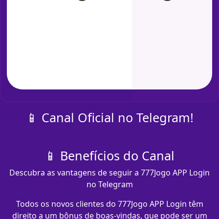
📱 Canal Oficial no Telegram!
📱 Benefícios do Canal
Descubra as vantagens de seguir a 777Jogo APP Login
no Telegram
Todos os novos clientes do 777Jogo APP Login têm
direito a um bônus de boas-vindas, que pode ser um