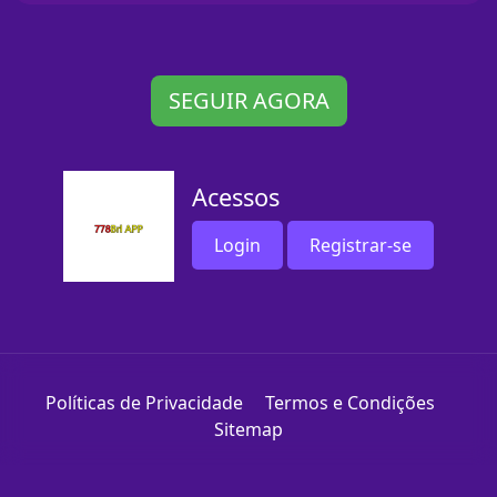
SEGUIR AGORA
Acessos
Login
Registrar-se
Políticas de Privacidade
Termos e Condições
Sitemap