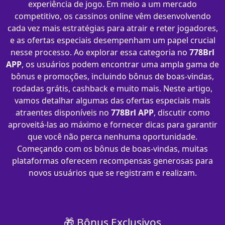
experiência de jogo. Em meio a um mercado
competitivo, os cassinos online vêm desenvolvendo
cada vez mais estratégias para atrair e reter jogadores,
e as ofertas especiais desempenham um papel crucial
nesse processo. Ao explorar essa categoria no
778Brl
APP
, os usuários podem encontrar uma ampla gama de
bônus e promoções, incluindo bônus de boas-vindas,
rodadas grátis, cashback e muito mais. Neste artigo,
vamos detalhar algumas das ofertas especiais mais
atraentes disponíveis no
778Brl APP
, discutir como
aproveitá-las ao máximo e fornecer dicas para garantir
que você não perca nenhuma oportunidade.
Começando com os bônus de boas-vindas, muitas
plataformas oferecem recompensas generosas para
novos usuários que se registram e realizam.
🎁 Bônus Exclusivos