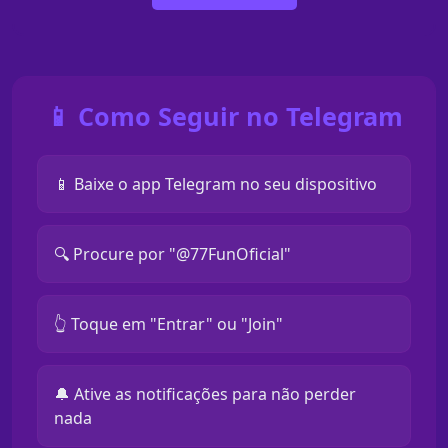
📱 Como Seguir no Telegram
📱 Baixe o app Telegram no seu dispositivo
🔍 Procure por "@77FunOficial"
👆 Toque em "Entrar" ou "Join"
🔔 Ative as notificações para não perder
nada