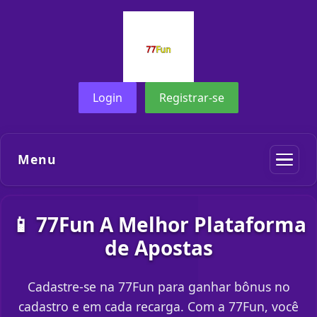
Login
Registrar-se
Menu
📱 77Fun A Melhor Plataforma
de Apostas
Cadastre-se na 77Fun para ganhar bônus no
cadastro e em cada recarga. Com a 77Fun, você