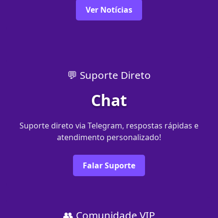
Ver Notícias
💬 Suporte Direto
Chat
Suporte direto via Telegram, respostas rápidas e
atendimento personalizado!
Falar Suporte
👥 Comunidade VIP