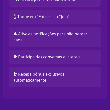
👆 Toque em "Entrar" ou "Join"
🔔 Ative as notificações para não perder
nada
💬 Participe das conversas e interaja
🎁 Receba bônus exclusivos
automaticamente