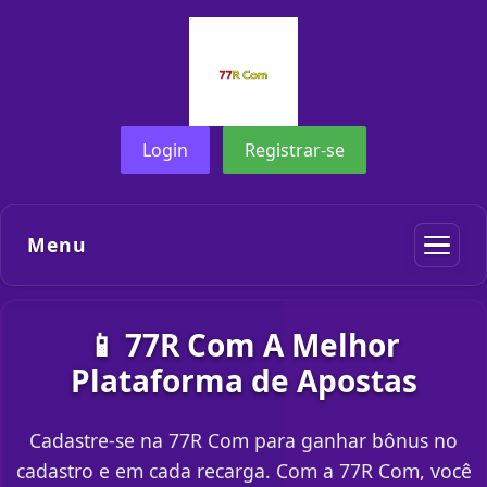
Login
Registrar-se
Menu
📱 77R Com A Melhor
Plataforma de Apostas
Cadastre-se na 77R Com para ganhar bônus no
cadastro e em cada recarga. Com a 77R Com, você